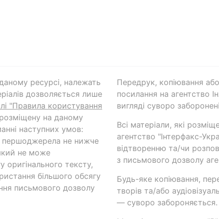
а даному ресурсі, належать
Передрук, копіювання або
ріалів дозволяється лише
посилання на агентство Ін
ілі "Правила користування
вигляді суворо заборонені
 розміщену на даному
Всі матеріали, які розміщ
анні наступних умов:
агентство "Інтерфакс-Укр
и першоджерела не нижче
відтворенню та/чи розпов
який не може
з письмового дозволу аге
у оригінального тексту,
ористання більшого обсягу
Будь-яке копіювання, пер
ння письмового дозволу
творів та/або аудіовізуал
— суворо забороняється.