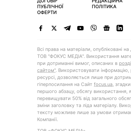
ДОГОВІР
РЕДАКЦІЙНА
ПУБЛІЧНОЇ
ПОЛІТИКА
ОФЕРТИ
Всі права на матеріали, опубліковані н
ТОВ "ФОКУС МЕДІА". Використання мате
при дотриманні вимог, описаних в
розд
сайтом"
. Використовувати інформацію,
ресурсі, дозволяється лише при дотрим
гіперпосилання на Cайт
focus.ua
, згадк
першого абзацу, обсягу використання, 
перевищувати 50% від загального обсяг
зміни заголовку та ліда матеріалу. Вик
тексту можливе лише за умови отрима
Компанії.
ТОВ «ФОКУС МЕДІА»