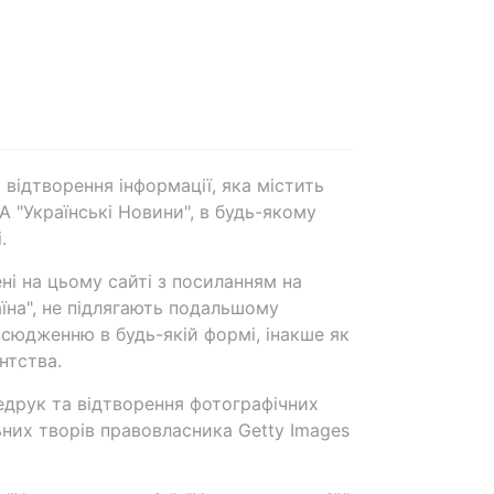
 відтворення інформації, яка містить
А "Українські Новини", в будь-якому
.
ені на цьому сайті з посиланням на
аїна", не підлягають подальшому
сюдженню в будь-якій формі, інакше як
нтства.
едрук та відтворення фотографічних
ьних творів правовласника Getty Images