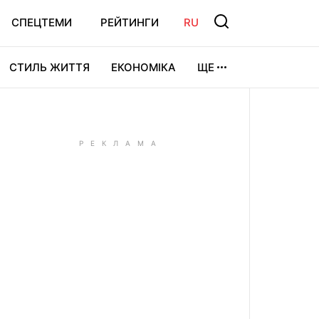
СПЕЦТЕМИ
РЕЙТИНГИ
RU
СТИЛЬ ЖИТТЯ
ЕКОНОМІКА
ЩЕ
ЛЬТУРА
ВІДЕОІГРИ
СПОРТ