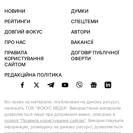
НОВИНИ
ДУМКИ
РЕЙТИНГИ
СПЕЦТЕМИ
ДОВГИЙ ФОКУС
АВТОРИ
ПРО НАС
ВАКАНСІЇ
ПРАВИЛА
ДОГОВІР ПУБЛІЧНОЇ
КОРИСТУВАННЯ
ОФЕРТИ
САЙТОМ
РЕДАКЦІЙНА ПОЛІТИКА
Всі права на матеріали, опубліковані на даному ресурсі,
належать ТОВ "ФОКУС МЕДІА". Використання матеріалів
дозволяється лише при дотриманні вимог, описаних в
розділі "Правила користування сайтом"
. Використовувати
інформацію, розміщену на даному ресурсі, дозволяється
лише при дотриманні наступних умов: гіперпосилання на