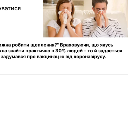
уватися
 можна робити щеплення?" Враховуючи, що якусь
жна знайти практично в 30% людей – то й задається
 задумався про вакцинацію від коронавірусу.