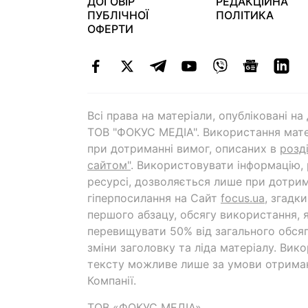
ДОГОВІР
РЕДАКЦІЙНА
ПУБЛІЧНОЇ
ПОЛІТИКА
ОФЕРТИ
Всі права на матеріали, опубліковані н
ТОВ "ФОКУС МЕДІА". Використання мате
при дотриманні вимог, описаних в
розд
сайтом"
. Використовувати інформацію,
ресурсі, дозволяється лише при дотрим
гіперпосилання на Cайт
focus.ua
, згадк
першого абзацу, обсягу використання, 
перевищувати 50% від загального обсяг
зміни заголовку та ліда матеріалу. Вик
тексту можливе лише за умови отрима
Компанії.
ТОВ «ФОКУС МЕДІА»