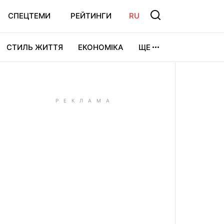
СПЕЦТЕМИ
РЕЙТИНГИ
RU
СТИЛЬ ЖИТТЯ
ЕКОНОМІКА
ЩЕ
ЛЬТУРА
ВІДЕОІГРИ
СПОРТ