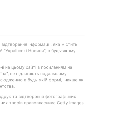
 відтворення інформації, яка містить
А "Українські Новини", в будь-якому
.
ені на цьому сайті з посиланням на
аїна", не підлягають подальшому
сюдженню в будь-якій формі, інакше як
нтства.
едрук та відтворення фотографічних
ьних творів правовласника Getty Images