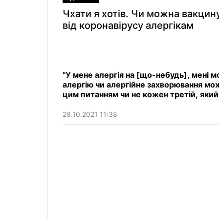
Чхати я хотів. Чи можна вакцин
від коронавірусу алергікам
"У мене алергія на [що-небудь], мені
алергію чи алергійне захворювання мо
цим питанням чи не кожен третій, який
29.10.2021 11:38