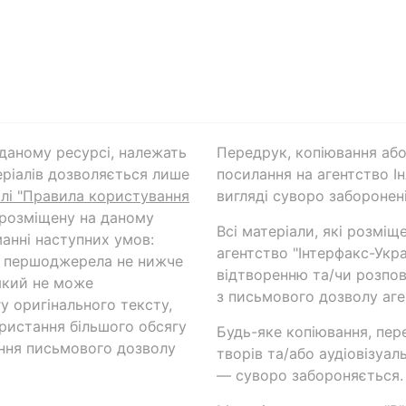
а даному ресурсі, належать
Передрук, копіювання або
ріалів дозволяється лише
посилання на агентство Ін
ілі "Правила користування
вигляді суворо заборонені
 розміщену на даному
Всі матеріали, які розміщ
анні наступних умов:
агентство "Інтерфакс-Укр
и першоджерела не нижче
відтворенню та/чи розпов
який не може
з письмового дозволу аге
у оригінального тексту,
ористання більшого обсягу
Будь-яке копіювання, пер
ння письмового дозволу
творів та/або аудіовізуал
— суворо забороняється.