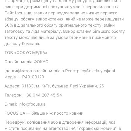
інформацію, розміщену на даному ресурсі, дозволяється
лише при дотриманні наступних умов: гіперпосилання на
Cайт
focus.ua
, згадки першоджерела не нижче першого
абзацу, обсягу використання, який не може перевищувати
50% від загального обсягу оригінального тексту, зміни
заголовку та ліда матеріалу. Використання більшого обсягу
тексту можливе лише за умови отримання письмового
дозволу Компанії.
ТОВ «ФОКУС МЕДІА»
Онлайн-медіа ФОКУС
Ідентифікатор онлайн-медіа в Реєстрі суб’єктів у сфері
медіа — R40-03129
Адреса: 01133, м. Київ, бульвар Лесі Українки, 26
Телефон: +38 044 207 45 54
E-mail: info@focus.ua
FOCUS.UA — більше ніж просто новини.
Передрук, копіювання або відтворення інформації, яка
містить посилання на агентство ІнА "Українські Новини", в