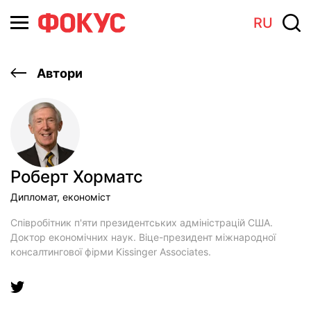
RU
Автори
Роберт Хорматс
Дипломат, економіст
Співробітник п'яти президентських адміністрацій США.
Доктор економічних наук. Віце-президент міжнародної
консалтингової фірми Kissinger Associates.