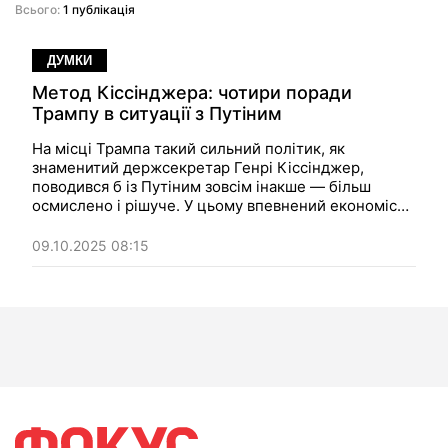
Всього:
1 публікація
ДУМКИ
Метод Кіссінджера: чотири поради
Трампу в ситуації з Путіним
На місці Трампа такий сильний політик, як
знаменитий держсекретар Генрі Кіссінджер,
поводився б із Путіним зовсім інакше — більш
осмислено і рішуче. У цьому впевнений економіст
Роберт Хорматс, який працював із Кіссінджером, у
колонці для Atlantic Council — і пояснив, як саме
09.10.2025 08:15
діяв би його колишній шеф.