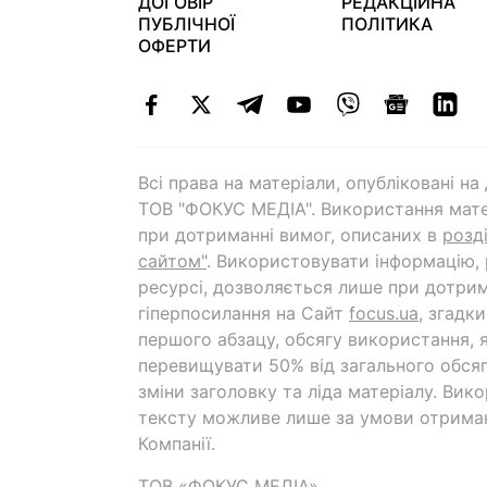
ДОГОВІР
РЕДАКЦІЙНА
ПУБЛІЧНОЇ
ПОЛІТИКА
ОФЕРТИ
Всі права на матеріали, опубліковані н
ТОВ "ФОКУС МЕДІА". Використання мате
при дотриманні вимог, описаних в
розд
сайтом"
. Використовувати інформацію,
ресурсі, дозволяється лише при дотрим
гіперпосилання на Cайт
focus.ua
, згадк
першого абзацу, обсягу використання, 
перевищувати 50% від загального обсяг
зміни заголовку та ліда матеріалу. Вик
тексту можливе лише за умови отрима
Компанії.
ТОВ «ФОКУС МЕДІА»