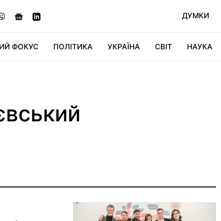
ДУМКИ
ИЙ ФОКУС
ПОЛІТИКА
УКРАЇНА
СВІТ
НАУКА
ДІДЖИТАЛ
АВТО
СВІТФАН
КУ
євський