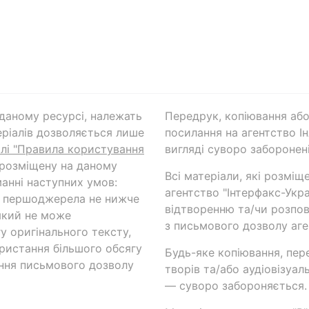
а даному ресурсі, належать
Передрук, копіювання або
ріалів дозволяється лише
посилання на агентство Ін
ілі "Правила користування
вигляді суворо заборонені
 розміщену на даному
Всі матеріали, які розміщ
анні наступних умов:
агентство "Інтерфакс-Укр
и першоджерела не нижче
відтворенню та/чи розпов
який не може
з письмового дозволу аге
у оригінального тексту,
ористання більшого обсягу
Будь-яке копіювання, пер
ння письмового дозволу
творів та/або аудіовізуал
— суворо забороняється.