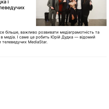
ка і
елеведучих
 все більше, важливо розвивати медіаграмотність та
 в медіа. І саме це робить
Юрій Дудка — відомий
 телеведучих MediaStar.