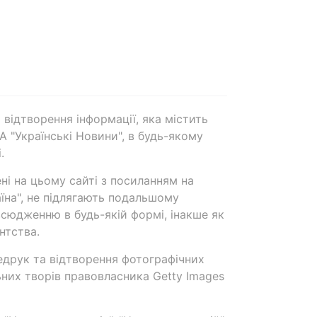
 відтворення інформації, яка містить
А "Українські Новини", в будь-якому
.
ені на цьому сайті з посиланням на
аїна", не підлягають подальшому
сюдженню в будь-якій формі, інакше як
нтства.
едрук та відтворення фотографічних
ьних творів правовласника Getty Images