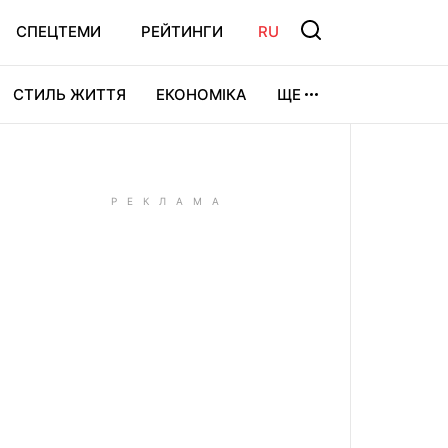
СПЕЦТЕМИ
РЕЙТИНГИ
RU
СТИЛЬ ЖИТТЯ
ЕКОНОМІКА
ЩЕ
ЛЬТУРА
ВІДЕОІГРИ
СПОРТ