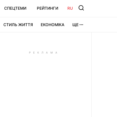
СПЕЦТЕМИ
РЕЙТИНГИ
RU
СТИЛЬ ЖИТТЯ
ЕКОНОМІКА
ЩЕ
ЛЬТУРА
ВІДЕОІГРИ
СПОРТ