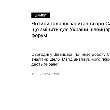
ДУМКИ
Чотири головні запитання про С
що змінить для України швейца
форум
Сьогодні у Швейцарії починає роботу Са
аналітик Шелбі Магід аналізує його плю
дасть Україні?
15.06.2024 10:00