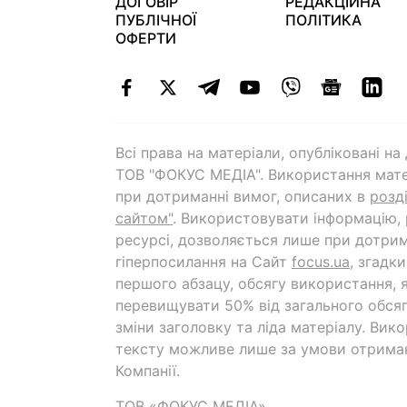
ДОГОВІР
РЕДАКЦІЙНА
ПУБЛІЧНОЇ
ПОЛІТИКА
ОФЕРТИ
Всі права на матеріали, опубліковані н
ТОВ "ФОКУС МЕДІА". Використання мате
при дотриманні вимог, описаних в
розд
сайтом"
. Використовувати інформацію,
ресурсі, дозволяється лише при дотрим
гіперпосилання на Cайт
focus.ua
, згадк
першого абзацу, обсягу використання, 
перевищувати 50% від загального обсяг
зміни заголовку та ліда матеріалу. Вик
тексту можливе лише за умови отрима
Компанії.
ТОВ «ФОКУС МЕДІА»