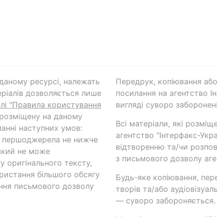
а даному ресурсі, належать
Передрук, копіювання або
ріалів дозволяється лише
посилання на агентство Ін
ілі "Правила користування
вигляді суворо заборонені
 розміщену на даному
Всі матеріали, які розміщ
анні наступних умов:
агентство "Інтерфакс-Укр
и першоджерела не нижче
відтворенню та/чи розпов
який не може
з письмового дозволу аге
у оригінального тексту,
ористання більшого обсягу
Будь-яке копіювання, пер
ння письмового дозволу
творів та/або аудіовізуал
— суворо забороняється.