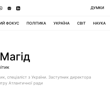
ДУМКИ
ИЙ ФОКУС
ПОЛІТИКА
УКРАЇНА
СВІТ
НАУКА
ДІДЖИТАЛ
АВТО
СВІТФАН
КУ
 Магiд
ітик
ик, спеціаліст з України. Заступник директора
нтру Атлантичної ради