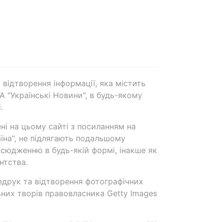
 відтворення інформації, яка містить
А "Українські Новини", в будь-якому
.
ені на цьому сайті з посиланням на
аїна", не підлягають подальшому
сюдженню в будь-якій формі, інакше як
нтства.
едрук та відтворення фотографічних
ьних творів правовласника Getty Images