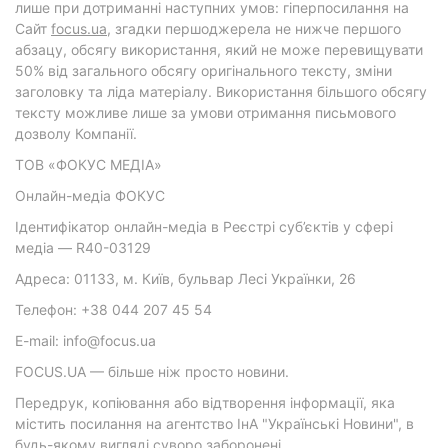
лише при дотриманні наступних умов: гіперпосилання на
Cайт
focus.ua
, згадки першоджерела не нижче першого
абзацу, обсягу використання, який не може перевищувати
50% від загального обсягу оригінального тексту, зміни
заголовку та ліда матеріалу. Використання більшого обсягу
тексту можливе лише за умови отримання письмового
дозволу Компанії.
ТОВ «ФОКУС МЕДІА»
Онлайн-медіа ФОКУС
Ідентифікатор онлайн-медіа в Реєстрі суб’єктів у сфері
медіа — R40-03129
Адреса: 01133, м. Київ, бульвар Лесі Українки, 26
Телефон: +38 044 207 45 54
E-mail: info@focus.ua
FOCUS.UA — більше ніж просто новини.
Передрук, копіювання або відтворення інформації, яка
містить посилання на агентство ІнА "Українські Новини", в
будь-якому вигляді суворо заборонені.