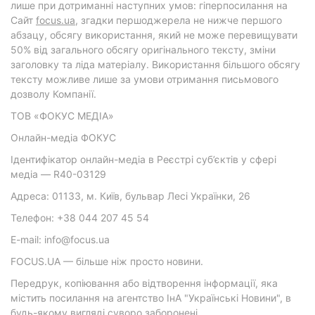
лише при дотриманні наступних умов: гіперпосилання на
Cайт
focus.ua
, згадки першоджерела не нижче першого
абзацу, обсягу використання, який не може перевищувати
50% від загального обсягу оригінального тексту, зміни
заголовку та ліда матеріалу. Використання більшого обсягу
тексту можливе лише за умови отримання письмового
дозволу Компанії.
ТОВ «ФОКУС МЕДІА»
Онлайн-медіа ФОКУС
Ідентифікатор онлайн-медіа в Реєстрі суб’єктів у сфері
медіа — R40-03129
Адреса: 01133, м. Київ, бульвар Лесі Українки, 26
Телефон: +38 044 207 45 54
E-mail: info@focus.ua
FOCUS.UA — більше ніж просто новини.
Передрук, копіювання або відтворення інформації, яка
містить посилання на агентство ІнА "Українські Новини", в
будь-якому вигляді суворо заборонені.