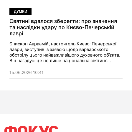
ДУМКИ
Святині вдалося зберегти: про значення
та наслідки удару по Києво-Печерській
лаврі
Єпископ Авраамій, настоятель Києво-Печерської
лаври, виступив із заявою щодо варварського
обстрілу цього найважливішого духовного об’єкта.
Він нагадує: це не лише національна святиня
українського народу, а й пам’ятка світового
значення, що робить удар по ній особливо болючим
15.06.2026 10:41
і варварським.