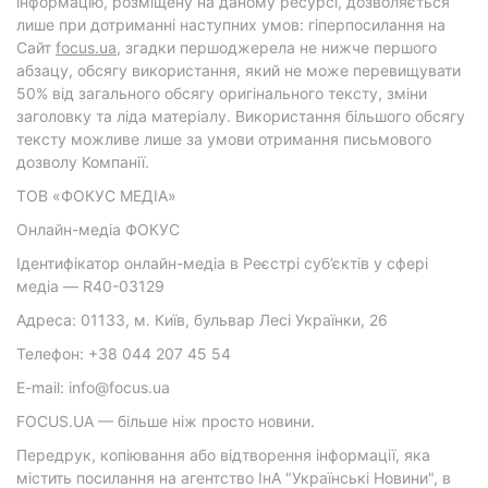
інформацію, розміщену на даному ресурсі, дозволяється
лише при дотриманні наступних умов: гіперпосилання на
Cайт
focus.ua
, згадки першоджерела не нижче першого
абзацу, обсягу використання, який не може перевищувати
50% від загального обсягу оригінального тексту, зміни
заголовку та ліда матеріалу. Використання більшого обсягу
тексту можливе лише за умови отримання письмового
дозволу Компанії.
ТОВ «ФОКУС МЕДІА»
Онлайн-медіа ФОКУС
Ідентифікатор онлайн-медіа в Реєстрі суб’єктів у сфері
медіа — R40-03129
Адреса: 01133, м. Київ, бульвар Лесі Українки, 26
Телефон: +38 044 207 45 54
E-mail: info@focus.ua
FOCUS.UA — більше ніж просто новини.
Передрук, копіювання або відтворення інформації, яка
містить посилання на агентство ІнА "Українські Новини", в