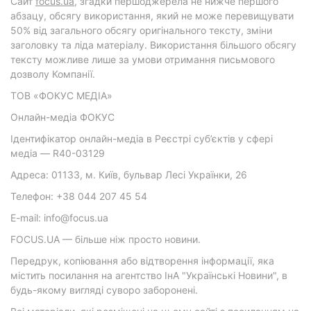
Cайт
focus.ua
, згадки першоджерела не нижче першого
абзацу, обсягу використання, який не може перевищувати
50% від загального обсягу оригінального тексту, зміни
заголовку та ліда матеріалу. Використання більшого обсягу
тексту можливе лише за умови отримання письмового
дозволу Компанії.
ТОВ «ФОКУС МЕДІА»
Онлайн-медіа ФОКУС
Ідентифікатор онлайн-медіа в Реєстрі суб’єктів у сфері
медіа — R40-03129
Адреса: 01133, м. Київ, бульвар Лесі Українки, 26
Телефон: +38 044 207 45 54
E-mail: info@focus.ua
FOCUS.UA — більше ніж просто новини.
Передрук, копіювання або відтворення інформації, яка
містить посилання на агентство ІнА "Українські Новини", в
будь-якому вигляді суворо заборонені.