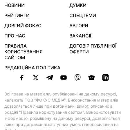
НОВИНИ
ДУМКИ
РЕЙТИНГИ
СПЕЦТЕМИ
ДОВГИЙ ФОКУС
АВТОРИ
ПРО НАС
ВАКАНСІЇ
ПРАВИЛА
ДОГОВІР ПУБЛІЧНОЇ
КОРИСТУВАННЯ
ОФЕРТИ
САЙТОМ
РЕДАКЦІЙНА ПОЛІТИКА
Всі права на матеріали, опубліковані на даному ресурсі,
належать ТОВ "ФОКУС МЕДІА". Використання матеріалів
дозволяється лише при дотриманні вимог, описаних в
розділі "Правила користування сайтом"
. Використовувати
інформацію, розміщену на даному ресурсі, дозволяється
лише при дотриманні наступних умов: гіперпосилання на