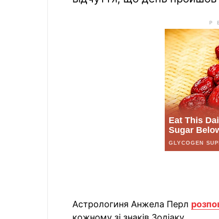
Астрологиня Анжела Перл
розпо
кожному зі знаків Зодіаку.