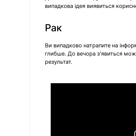
випадкова ідея виявиться корисно
Рак
Ви випадково натрапите на інфор
глибше. До вечора з'явиться можл
результат.