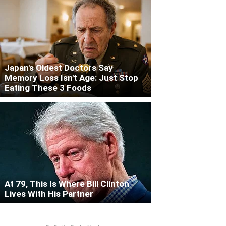
Japan's Oldest Doctors Say
Memory Loss Isn't Age: Just Stop
Eating These 3 Foods
At 79, This Is Where Bill Clinton
Lives With His Partner