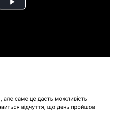
Play
Video
, але саме це дасть можливість
'явиться відчуття, що день пройшов