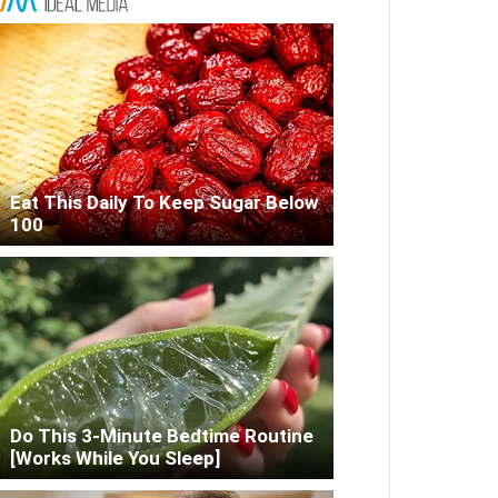
Eat This Daily To Keep Sugar Below
100
Do This 3-Minute Bedtime Routine
[Works While You Sleep]