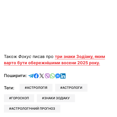
Також
Фокус
писав про
три знаки Зодіаку, яким
варто бути обережнішими восени 2025 року.
відправити у Telegram
поділитись у Facebook
поділитись у X
відправити у Viber
відправити у Whatsapp
відправити у Messenger
відправити у LinkedIn
Поширити:
Теги:
АСТРОЛОГІЯ
АСТРОЛОГИ
ГОРОСКОП
ЗНАКИ ЗОДІАКУ
АСТРОЛОГІЧНИЙ ПРОГНОЗ