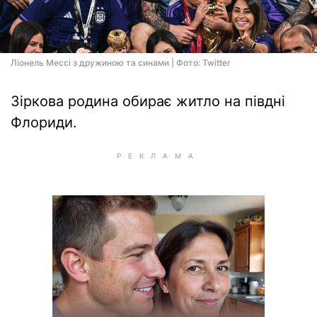
Ліонель Мессі з дружиною та синами | Фото: Twitter
Зіркова родина обирає житло на півдні
Флориди.