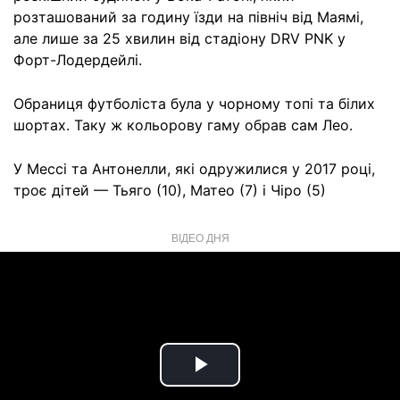
розташований за годину їзди на північ від Маямі,
але лише за 25 хвилин від стадіону DRV PNK у
Форт-Лодердейлі.
Обраниця футболіста була у чорному топі та білих
шортах. Таку ж кольорову гаму обрав сам Лео.
У Мессі та Антонелли, які одружилися у 2017 році,
троє дітей — Тьяго (10), Матео (7) і Чіро (5)
ВІДЕО ДНЯ
Play