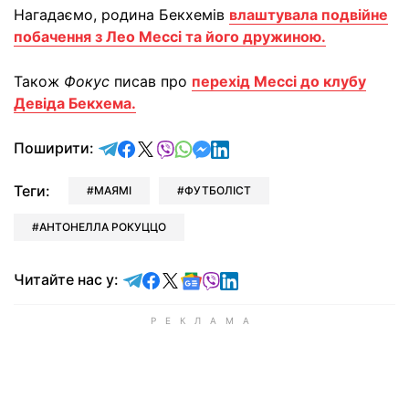
Нагадаємо, родина Бекхемів
влаштувала подвійне
побачення з Лео Мессі та його дружиною.
Також
Фокус
писав про
перехід Мессі до клубу
Девіда Бекхема.
відправити у Telegram
поділитись у Facebook
поділитись у X
відправити у Viber
відправити у Whatsapp
відправити у Messenger
відправити у LinkedIn
Поширити:
Теги:
МАЯМІ
ФУТБОЛІСТ
АНТОНЕЛЛА РОКУЦЦО
Читайте у Telegram
Читайте у Facebook
Читайте у X
Читайте у Google news
Читайте у Viber
Читайте у LinkedIn
Читайте нас у: