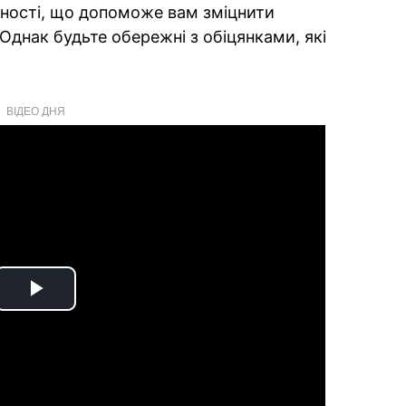
льності, що допоможе вам зміцнити
Однак будьте обережні з обіцянками, які
ВІДЕО ДНЯ
Play
Video