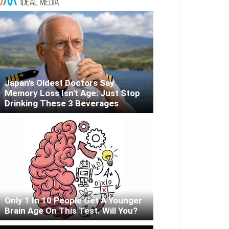
Japan's Oldest Doctors Say
Memory Loss Isn't Age: Just Stop
Drinking These 3 Beverages
Only 1 In 10 People Get A Younger
Brain Age On This Test. Will You?