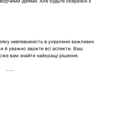
 творчими ідеями. Але будьте обережні з
яку невпевненість в ухваленні важливих
ти й уважно зважте всі аспекти. Ваш
оже вам знайти найкращі рішення.
РЕКЛАМА