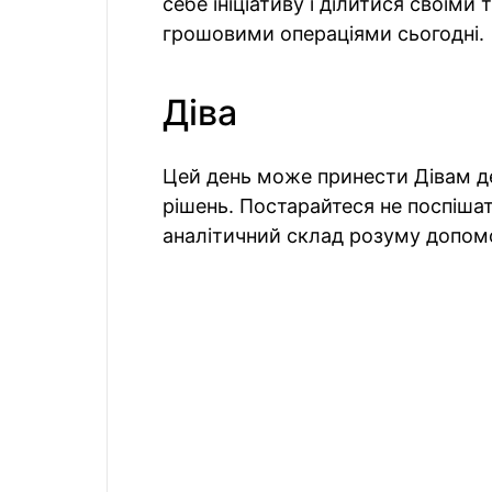
себе ініціативу і ділитися своїми
грошовими операціями сьогодні.
Діва
Цей день може принести Дівам де
рішень. Постарайтеся не поспіша
аналітичний склад розуму допом