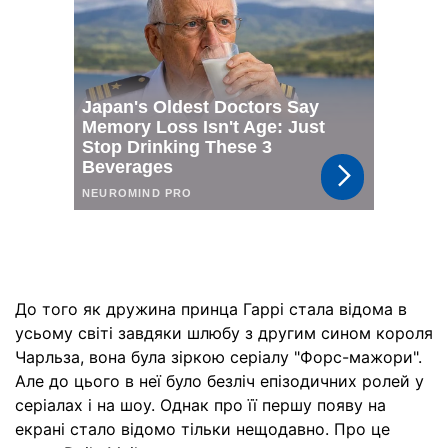
До того як дружина принца Гаррі стала відома в
усьому світі завдяки шлюбу з другим сином короля
Чарльза, вона була зіркою серіалу "Форс-мажори".
Але до цього в неї було безліч епізодичних ролей у
серіалах і на шоу. Однак про її першу появу на
екрані стало відомо тільки нещодавно. Про це