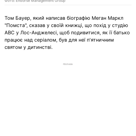
Фото: Endorse Management Group
Том Бауер, який написав біографію Меган Маркл
"Помста", сказав у своїй книжці, що похід у студію
ABC у Лос-Анджелесі, щоб подивитися, як її батько
працює над серіалом, був для неї п'ятничним
святом у дитинстві.
РЕКЛАМА