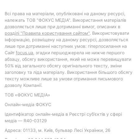
Всі права на матеріали, опубліковані на даному ресурсі,
належать ТОВ "ФОКУС МЕДІА". Використання матеріалів
дозволяється лише при дотриманні вимог, описаних в
розділі "Правила користування сайтом"
. Використовувати
інформацію, розміщену на даному ресурсі, дозволяється
лише при дотриманні наступних умов: гіперпосилання на
Cайт
focus.ua
, згадки першоджерела не нижче першого
абзацу, обсягу використання, який не може перевищувати
50% від загального обсягу оригінального тексту, зміни
заголовку та ліда матеріалу. Використання більшого обсягу
тексту можливе лише за умови отримання письмового
дозволу Компанії.
ТОВ «ФОКУС МЕДІА»
Онлайн-медіа ФОКУС
Ідентифікатор онлайн-медіа в Реєстрі суб’єктів у сфері
медіа — R40-03129
Адреса: 01133, м. Київ, бульвар Лесі Українки, 26