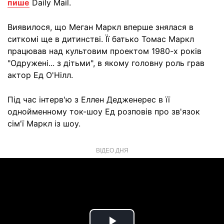
пише
Daily Mail.
Виявилося, що Меган Маркл вперше знялася в
ситкомі ще в дитинстві. Її батько Томас Маркл
працював над культовим проектом 1980-х років
"Одружені... з дітьми", в якому головну роль грав
актор Ед О'Нілл.
Під час інтерв'ю з Еллен Дедженерес в її
однойменному ток-шоу Ед розповів про зв'язок
сім'ї Маркл із шоу.
ВІДЕО ДНЯ