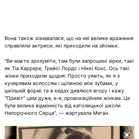
Вона також зізнавалася, що на неї велике враження
справляли актриси, які приходили на зйомки.
"Ви маєте зрозуміти, там були запрошені зірки, такі
як Тіа Каррере, Трейсі Лордс і Ніккі Кокс. Ось такі
жінки приходили щодня. Просто уявіть, як я з
кучерявим волоссям і щілиною між зубами, у
шкільній формі та в кедах дивлюся вгору і кажу
"Привіт" цим дуже, е-е, провокаційним жінкам. Це
була велика відмінність від католицької школи
Непорочного Серця", — жартувала Меган.