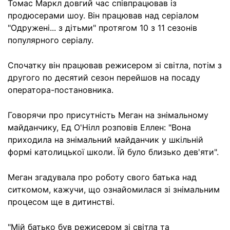
Томас Маркл довгий час співпрацював із
продюсерами шоу. Він працював над серіалом
"Одружені... з дітьми" протягом 10 з 11 сезонів
популярного серіалу.
Спочатку він працював режисером зі світла, потім з
другого по десятий сезон перейшов на посаду
оператора-постановника.
Говорячи про присутність Меган на знімальному
майданчику, Ед О'Нілл розповів Еллен: "Вона
приходила на знімальний майданчик у шкільній
формі католицької школи. Їй було близько дев'яти".
Меган згадувала про роботу свого батька над
ситкомом, кажучи, що ознайомилася зі знімальним
процесом ще в дитинстві.
"Мій батько був режисером зі світла та