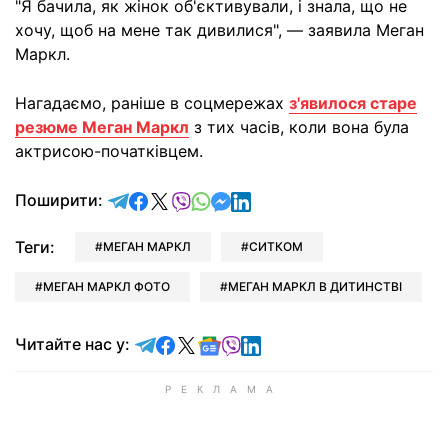
"Я бачила, як жінок об'єктивували, і знала, що не
хочу, щоб на мене так дивилися", — заявила Меган
Маркл.
Нагадаємо, раніше в соцмережах
з'явилося старе
резюме Меган Маркл
з тих часів, коли вона була
актрисою-початківцем.
відправити у Telegram
поділитись у Facebook
поділитись у X
відправити у Viber
відправити у Whatsapp
відправити у Messenger
відправити у LinkedIn
Поширити:
Теги:
МЕГАН МАРКЛ
СИТКОМ
МЕГАН МАРКЛ ФОТО
МЕГАН МАРКЛ В ДИТИНСТВІ
Читайте у Telegram
Читайте у Facebook
Читайте у X
Читайте у Google news
Читайте у Viber
Читайте у LinkedIn
Читайте нас у: