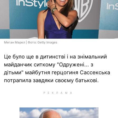
Меган Маркл | Фото: Getty Images
Це було ще в дитинстві і на знімальний
майданчик ситкому "Одружені... з
дітьми" майбутня герцогиня Сассекська
потрапила завдяки своєму батькові.