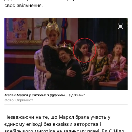
своє звільнення.
Меган Маркл у ситкомі "Одружені... з дітьми"
Фото: Скриншот
Незважаючи на те, що Маркл брала участь у
єдиному епізоді без вказівки авторства і
здебільшого миготіла на задньому плані, Ед О'Нілл