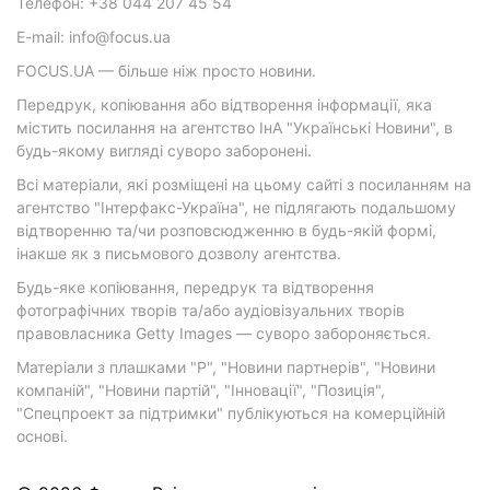
Телефон: +38 044 207 45 54
E-mail: info@focus.ua
FOCUS.UA — більше ніж просто новини.
Передрук, копіювання або відтворення інформації, яка
містить посилання на агентство ІнА "Українські Новини", в
будь-якому вигляді суворо заборонені.
Всі матеріали, які розміщені на цьому сайті з посиланням на
агентство "Інтерфакс-Україна", не підлягають подальшому
відтворенню та/чи розповсюдженню в будь-якій формі,
інакше як з письмового дозволу агентства.
Будь-яке копіювання, передрук та відтворення
фотографічних творів та/або аудіовізуальних творів
правовласника Getty Images — суворо забороняється.
Матеріали з плашками "Р", "Новини партнерів", "Новини
компаній", "Новини партій", "Інновації", "Позиція",
"Спецпроект за підтримки" публікуються на комерційній
основі.