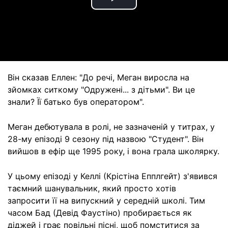
Play
Video
Він сказав Еллен: "До речі, Меган виросла на
зйомках ситкому "Одружені... з дітьми". Ви це
знали? Її батько був оператором".
Меган дебютувала в ролі, не зазначеній у титрах, у
28-му епізоді 9 сезону під назвою "Студент". Він
вийшов в ефір ще 1995 року, і вона грала школярку.
У цьому епізоді у Келлі (Крістіна Епплгейт) з'явився
таємний шанувальник, який просто хотів
запросити її на випускний у середній школі. Тим
часом Бад (Девід Фаустіно) пробирається як
діджей і грає повільні пісні, щоб помститися за