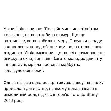
У книзі він написав: "Познайомившись зі світом
телезірок, вона полюбила гламур. Що ще
важливіше, вона любила камеру. Позуючи заради
задоволення перед об'єктивом, вона стала іншою
людиною. Усвідомлюючи, що на неї спрямоване це
блискуче скло, вона, як і багато молодих дівчат у
Тінселтауні, мріяла про своє майбутнє
голлівудської зірки".
Однак пізніше вона розкритикувала шоу, на якому
пройшло її дитинство, і в якому вона знялася в
епізодичній ролі, під час інтерв'ю Toronto Star у
2016 році.