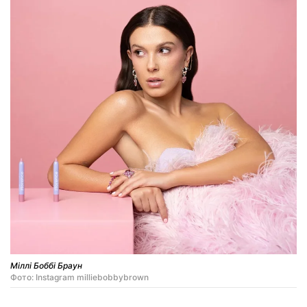
Міллі Боббі Браун
Фото: Instagram milliebobbybrown