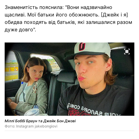
Знаменитість пояснила: "Вони надзвичайно
щасливі. Мої батьки його обожнюють. [Джейк і я]
обидва походять від батьків, які залишалися разом
дуже довго".
Міллі Боббі Браун та Джейк Бон Джові
Фото: Instagram jakebongiovi