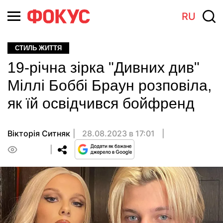
RU
СТИЛЬ ЖИТТЯ
19-річна зірка "Дивних див"
Міллі Боббі Браун розповіла,
як їй освідчився бойфренд
Вікторія Ситняк
28.08.2023 в 17:01
0