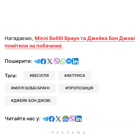
Нагадаємо,
Міллі Боббі Браун та Джейка Бон Джові
помітили на побаченні.
відправити у Telegram
поділитись у Facebook
поділитись у X
відправити у Viber
відправити у Whatsapp
відправити у Messenger
відправити у LinkedIn
Поширити:
Теги:
ВЕСІЛЛЯ
АКТРИСА
МІЛЛІ БОББІ БРАУН
ПРОПОЗИЦІЯ
ДЖЕЙК БОН ДЖОВІ
Читайте у Telegram
Читайте у Facebook
Читайте у X
Читайте у Google news
Читайте у Viber
Читайте у LinkedIn
Читайте нас у: