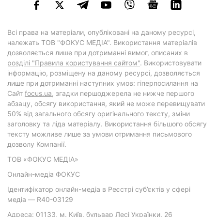
Всі права на матеріали, опубліковані на даному ресурсі,
належать ТОВ "ФОКУС МЕДІА". Використання матеріалів
дозволяється лише при дотриманні вимог, описаних в
розділі "Правила користування сайтом"
. Використовувати
інформацію, розміщену на даному ресурсі, дозволяється
лише при дотриманні наступних умов: гіперпосилання на
Cайт
focus.ua
, згадки першоджерела не нижче першого
абзацу, обсягу використання, який не може перевищувати
50% від загального обсягу оригінального тексту, зміни
заголовку та ліда матеріалу. Використання більшого обсягу
тексту можливе лише за умови отримання письмового
дозволу Компанії.
ТОВ «ФОКУС МЕДІА»
Онлайн-медіа ФОКУС
Ідентифікатор онлайн-медіа в Реєстрі суб’єктів у сфері
медіа — R40-03129
Адреса: 01133, м. Київ, бульвар Лесі Українки, 26