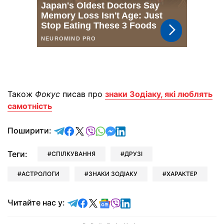
Також
Фокус
писав про
знаки Зодіаку, які люблять
самотність
відправити у Telegram
поділитись у Facebook
поділитись у X
відправити у Viber
відправити у Whatsapp
відправити у Messenger
відправити у LinkedIn
Поширити:
Теги:
СПІЛКУВАННЯ
ДРУЗІ
АСТРОЛОГИ
ЗНАКИ ЗОДІАКУ
ХАРАКТЕР
Читайте у Telegram
Читайте у Facebook
Читайте у X
Читайте у Google news
Читайте у Viber
Читайте у LinkedIn
Читайте нас у: