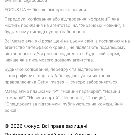
E-mail: info@focus.ua
FOCUS.UA — більше ніж просто новини.
Передрук, копіювання або відтворення інформації, яка
містить посилання на агентство ІнА "Українські Новини", в
будь-якому вигляді суворо заборонені.
Всі матеріали, які розміщені на цьому сайті з посиланням на
агентство "Інтерфакс-Україна", не підлягають подальшому
відтворенню та/чи розповсюдженню в будь-якій формі,
інакше як з письмового дозволу агентства.
Будь-яке копіювання, передрук та відтворення
фотографічних творів та/або аудіовізуальних творів
правовласника Getty Images — суворо забороняється.
Матеріали з плашками "Р", "Новини партнерів", "Новини
компаній", "Новини партій", "Інновації", "Позиція",
"Спецпроект за підтримки" публікуються на комерційній
основі.
© 2026 Фокус. Всі права захищені.
Політика конфіденційності
•
Контакти