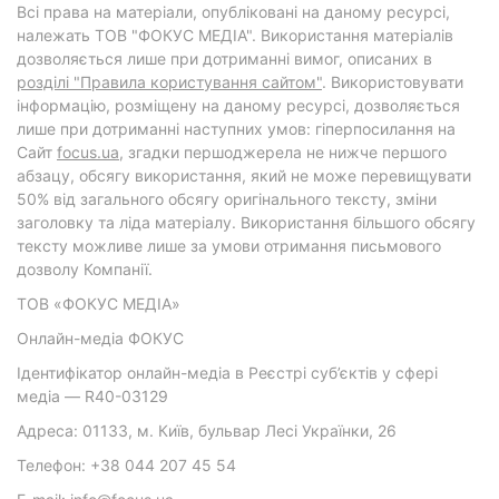
Всі права на матеріали, опубліковані на даному ресурсі,
належать ТОВ "ФОКУС МЕДІА". Використання матеріалів
дозволяється лише при дотриманні вимог, описаних в
розділі "Правила користування сайтом"
. Використовувати
інформацію, розміщену на даному ресурсі, дозволяється
лише при дотриманні наступних умов: гіперпосилання на
Cайт
focus.ua
, згадки першоджерела не нижче першого
абзацу, обсягу використання, який не може перевищувати
50% від загального обсягу оригінального тексту, зміни
заголовку та ліда матеріалу. Використання більшого обсягу
тексту можливе лише за умови отримання письмового
дозволу Компанії.
ТОВ «ФОКУС МЕДІА»
Онлайн-медіа ФОКУС
Ідентифікатор онлайн-медіа в Реєстрі суб’єктів у сфері
медіа — R40-03129
Адреса: 01133, м. Київ, бульвар Лесі Українки, 26
Телефон: +38 044 207 45 54