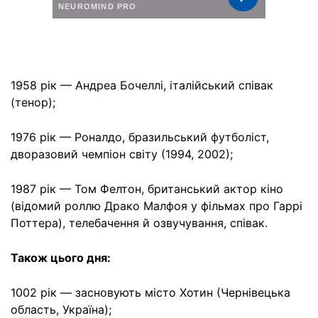
1958 рік — Андреа Бочеллі, італійський співак
(тенор);
1976 рік — Роналдо, бразильський футболіст,
дворазовий чемпіон світу (1994, 2002);
1987 рік — Том Фелтон, британський актор кіно
(відомий роллю Драко Малфоя у фільмах про Гаррі
Поттера), телебачення й озвучування, співак.
Також цього дня:
1002 рік — засновують місто Хотин (Чернівецька
область, Україна);