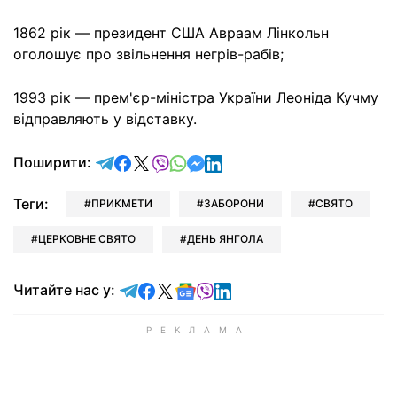
1862 рік — президент США Авраам Лінкольн
оголошує про звільнення негрів-рабів;
1993 рік — прем'єр-міністра України Леоніда Кучму
відправляють у відставку.
відправити у Telegram
поділитись у Facebook
поділитись у X
відправити у Viber
відправити у Whatsapp
відправити у Messenger
відправити у LinkedIn
Поширити:
Теги:
ПРИКМЕТИ
ЗАБОРОНИ
СВЯТО
ЦЕРКОВНЕ СВЯТО
ДЕНЬ ЯНГОЛА
Читайте у Telegram
Читайте у Facebook
Читайте у X
Читайте у Google news
Читайте у Viber
Читайте у LinkedIn
Читайте нас у: