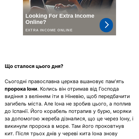
Що сталося цього дня?
Сьогодні православна церква вшановує пам'ять
пророка Іони
. Колись він отримав від Господа
видіння з велінням іти в Ніневію, щоб передбачити
загибель міста. Але Іона не зробив цього, а поплив
до Іспанії. Його корабель потрапив у бурю, моряки
за допомогою жереба дізналися, що це через Іону, і
викинули пророка в море. Там його проковтнув
кит. Після трьох днів у череві кита Іона знову