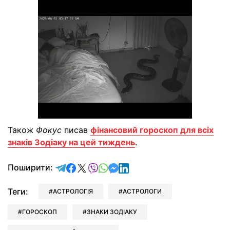
Також
Фокус
писав
фінансовий гороскоп для всіх
знаків Зодіаку на цей тиждень
.
відправити у Telegram
поділитись у Facebook
поділитись у X
відправити у Viber
відправити у Whatsapp
відправити у Messenger
відправити у LinkedIn
Поширити:
Теги:
АСТРОЛОГІЯ
АСТРОЛОГИ
ГОРОСКОП
ЗНАКИ ЗОДІАКУ