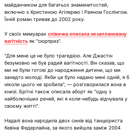
майданчиком для багатьох знаменитостей,
включно з Христиною Агілерею і Раяном Гослінгом.
Їхній роман тривав до 2002 року.
У своїх мемуарах
співачка описала незаплановану
вагітність
як "сюрприз".
"Для мене це не було трагедією. Але Джастін
безумовно не був радий вагітності. Він сказав, що
ми не були готові до народження дитини, що ми
занадто молоді. Якби це було надано мені одній, я б
ніколи цього не зробила", — розговорилася вона в
книзі. Брітні також описала аборт як "одну з
найболючіших речей, які я коли-небудь відчувала у
своєму житті".
Надалі вона народила двох синів від танцюриста
Кевіна Федерлайна, за якого вийшла заміж 2004