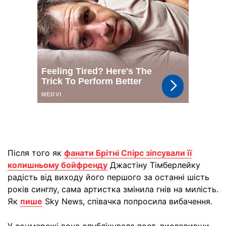
Після того як
фанати Брітні Спірс зіпсували її
колишньому бойфренду
Джастіну Тімберлейку
радість від виходу його першого за останні шість
років синглу, сама артистка змінила гнів на милість.
Як
пише
Sky News, співачка попросила вибачення.