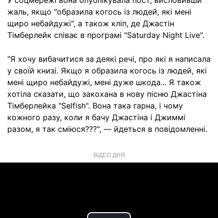
У соцмережі вона опублікувала пост, висловивши
жаль, якщо "образила когось із людей, які мені
щиро небайдужі", а також кліп, де Джастін
Тімберлейк співає в програмі "Saturday Night Live".
"Я хочу вибачитися за деякі речі, про які я написала
у своїй книзі. Якщо я образила когось із людей, які
мені щиро небайдужі, мені дуже шкода... Я також
хотіла сказати, що закохана в нову пісню Джастіна
Тімберлейка "Selfish". Вона така гарна, і чому
кожного разу, коли я бачу Джастіна і Джиммі
разом, я так сміюся???", — йдеться в повідомленні.
ВІДЕО ДНЯ