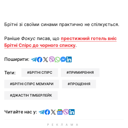
Брітні зі своїми синами практично не спілкується.
Раніше
Фокус
писав, що
престижний готель вніс
Брітні Спірс до чорного списку
.
відправити у Telegram
поділитись у Facebook
поділитись у X
відправити у Viber
відправити у Whatsapp
відправити у Messenger
відправити у LinkedIn
Поширити:
Теги:
БРІТНІ СПІРС
ПРИМИРЕННЯ
БРІТНІ СПІРС МЕМУАРИ
ПРОЩЕННЯ
ДЖАСТІН ТІМБЕРЛЕЙК
Читайте у Telegram
Читайте у Facebook
Читайте у X
Читайте у Google news
Читайте у Viber
Читайте у LinkedIn
Читайте нас у: