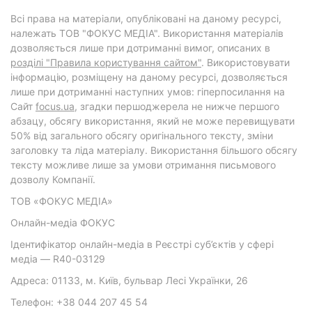
Всі права на матеріали, опубліковані на даному ресурсі,
належать ТОВ "ФОКУС МЕДІА". Використання матеріалів
дозволяється лише при дотриманні вимог, описаних в
розділі "Правила користування сайтом"
. Використовувати
інформацію, розміщену на даному ресурсі, дозволяється
лише при дотриманні наступних умов: гіперпосилання на
Cайт
focus.ua
, згадки першоджерела не нижче першого
абзацу, обсягу використання, який не може перевищувати
50% від загального обсягу оригінального тексту, зміни
заголовку та ліда матеріалу. Використання більшого обсягу
тексту можливе лише за умови отримання письмового
дозволу Компанії.
ТОВ «ФОКУС МЕДІА»
Онлайн-медіа ФОКУС
Ідентифікатор онлайн-медіа в Реєстрі суб’єктів у сфері
медіа — R40-03129
Адреса: 01133, м. Київ, бульвар Лесі Українки, 26
Телефон: +38 044 207 45 54