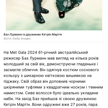
Баз Лурманн із дружиною Кетрін Мартін
Фото: Getty Images
На Met Gala 2024 61-річний австралійський
режисер Баз Лурманн мав вигляд на кілька років
молодший за свій вік, демонструючи гладеньке і
засмагле обличчя. Він одягнув костюм соснового
кольору з шикарною квітковою вишивкою на
піджаку. Свій образ він доповнив чорними
шкіряними туфлями з квадратним носком і темним
намистом. Сиве волосся було ідеально укладене
набік. На захід Баз прийшов зі своєю дружиною
Кетрін Мартін. Вони одружені вже 27 років, пара