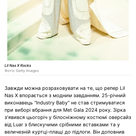
Lil Nas X Rocks
Фото: Getty Images
Завжди можна розраховувати на те, що репер Lil
Nas X впорається з модним завданням. 25-річний
виконавець "Industry Baby" не став стримуватися
при виборі вбрання для Met Gala 2024 року. Зірка
з'явився цьогоріч у білосніжному костюмі оверсайз
від Luar з блискучими срібними вставками та у
величезній куртці-плащі до підлоги. Він доповнив