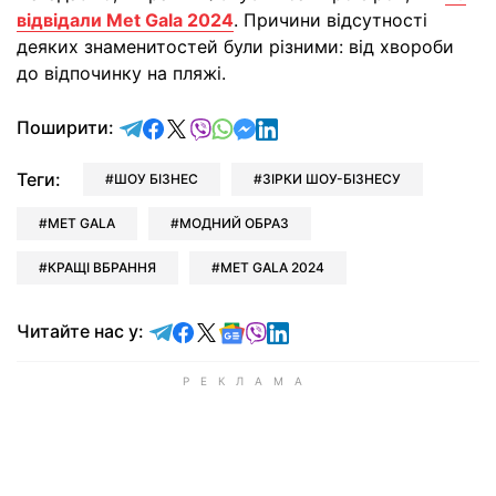
відвідали Met Gala 2024
. Причини відсутності
деяких знаменитостей були різними: від хвороби
до відпочинку на пляжі.
відправити у Telegram
поділитись у Facebook
поділитись у X
відправити у Viber
відправити у Whatsapp
відправити у Messenger
відправити у LinkedIn
Поширити:
Теги:
ШОУ БІЗНЕС
ЗІРКИ ШОУ-БІЗНЕСУ
MET GALA
МОДНИЙ ОБРАЗ
КРАЩІ ВБРАННЯ
MET GALA 2024
Читайте у Telegram
Читайте у Facebook
Читайте у X
Читайте у Google news
Читайте у Viber
Читайте у LinkedIn
Читайте нас у: