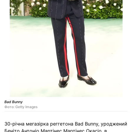
Bad Bunny
Фото: Getty Images
30-річна мегазірка реггетона Bad Bunny, уроджений
Беніто Антоніо Мартінес Мартінес Окасіо, в