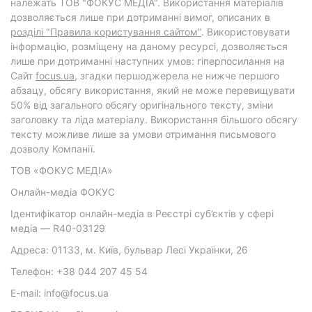
належать ТОВ "ФОКУС МЕДІА". Використання матеріалів
дозволяється лише при дотриманні вимог, описаних в
розділі "Правила користування сайтом"
. Використовувати
інформацію, розміщену на даному ресурсі, дозволяється
лише при дотриманні наступних умов: гіперпосилання на
Cайт
focus.ua
, згадки першоджерела не нижче першого
абзацу, обсягу використання, який не може перевищувати
50% від загального обсягу оригінального тексту, зміни
заголовку та ліда матеріалу. Використання більшого обсягу
тексту можливе лише за умови отримання письмового
дозволу Компанії.
ТОВ «ФОКУС МЕДІА»
Онлайн-медіа ФОКУС
Ідентифікатор онлайн-медіа в Реєстрі суб’єктів у сфері
медіа — R40-03129
Адреса: 01133, м. Київ, бульвар Лесі Українки, 26
Телефон: +38 044 207 45 54
E-mail: info@focus.ua