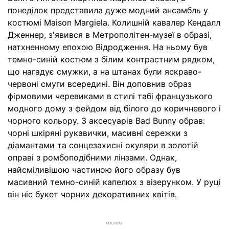
понеділок представила дуже модний ансамбль у
костюмі Maison Margiela. Колишній кавалер Кендалл
Дженнер, з'явився в Метрополітен-музеї в образі,
натхненному епохою Відродження. На ньому був
темно-синій костюм з білим контрастним рядком,
що нагадує смужки, а на штанах були яскраво-
червоні смуги всередині. Він доповнив образ
фірмовими черевиками в стилі табі французького
модного дому з фейдом від білого до коричневого і
чорного кольору. З аксесуарів Bad Bunny обрав:
чорні шкіряні рукавички, масивні сережки з
діамантами та сонцезахисні окуляри в золотій
оправі з ромбоподібними лінзами. Однак,
найсміливішою частиною його образу був
масивний темно-синій капелюх з візерунком. У руці
він ніс букет чорних декоративних квітів.
РЕКЛАМА