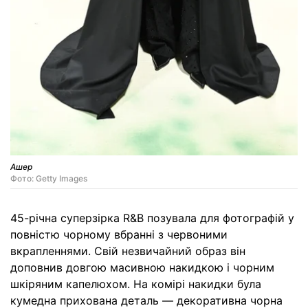
Ашер
Фото: Getty Images
45-річна суперзірка R&B позувала для фотографій у
повністю чорному вбранні з червоними
вкрапленнями. Свій незвичайний образ він
доповнив довгою масивною накидкою і чорним
шкіряним капелюхом. На комірі накидки була
кумедна прихована деталь — декоративна чорна