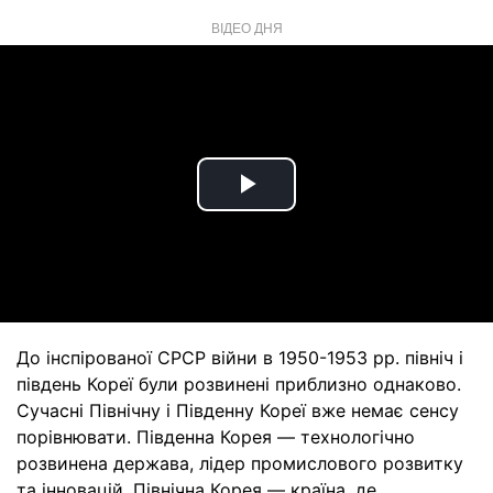
ВІДЕО ДНЯ
Play
Video
До інспірованої СРСР війни в 1950-1953 рр. північ і
південь Кореї були розвинені приблизно однаково.
Сучасні Північну і Південну Кореї вже немає сенсу
порівнювати. Південна Корея — технологічно
розвинена держава, лідер промислового розвитку
та інновацій. Північна Корея — країна, де