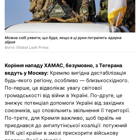
Можна собі уявити, що буде, якщо в ці руки потрапить ядерна
зброя
Фото: Global Look Press
Коріння нападу ХАМАС, безумовно, з Тегерана
ведуть у Москву:
Кремлю вигідна дестабілізація
будь-якого регіону, особливо — близькосхідного.
По-перше, це відволікає увагу світової
громадськості від війни в Україні. По-друге, це
знижує потенціал допомоги Україні від західних
союзників, що сповільнить звільнення її території.
По-третє, для Кремля важливо, щоб Ізраїль не
приєднався до антипутінської коаліції: потужний
ВПК цієї країни в змозі прискорити військову