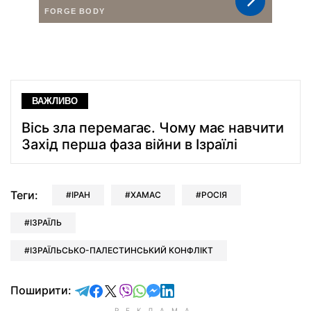
ВАЖЛИВО
Вісь зла перемагає. Чому має навчити
Захід перша фаза війни в Ізраїлі
Теги:
ІРАН
ХАМАС
РОСІЯ
ІЗРАЇЛЬ
ІЗРАЇЛЬСЬКО-ПАЛЕСТИНСЬКИЙ КОНФЛІКТ
відправити у Telegram
поділитись у Facebook
поділитись у X
відправити у Viber
відправити у Whatsapp
відправити у Messenger
відправити у LinkedIn
Поширити: