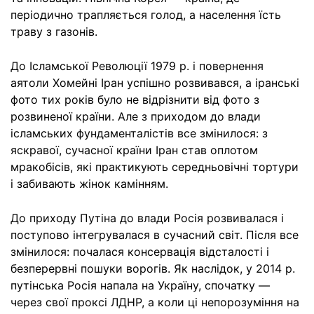
періодично трапляється голод, а населення їсть
траву з газонів.
До Ісламської Революції 1979 р. і повернення
аятоли Хомейні Іран успішно розвивався, а іранські
фото тих років було не відрізнити від фото з
розвиненої країни. Але з приходом до влади
ісламських фундаменталістів все змінилося: з
яскравої, сучасної країни Іран став оплотом
мракобісів, які практикують середньовічні тортури
і забивають жінок камінням.
До приходу Путіна до влади Росія розвивалася і
поступово інтегрувалася в сучасний світ. Після все
змінилося: почалася консервація відсталості і
безперервні пошуки ворогів. Як наслідок, у 2014 р.
путінська Росія напала на Україну, спочатку —
через свої проксі ЛДНР, а коли ці непорозуміння на