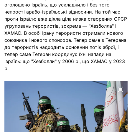
оголошено Ізраїль, що ускладнило і без того
непрості арабо-ізраїльські відносини. На той час
проти Ізраїлю вже діяла ціла низка створених СРСР
угруповань терористів, зокрема — "Хезболла" і
ХАМАС. В особі Ірану терористи отримали нового
союзника і нового спонсора. Тепер саме з Тегерана
до терористів надходить основний потік зброї, і
тепер саме Тегеран координує їхні напади на
Ізраїль: що "Хезболли" у 2006 р., що ХАМАС у 2023
р.