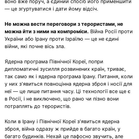
воно вже поруч, а єдиний спосіб його применшити
— це згуртуватися і дати йому відсіч.
Не можна вести переговори з терористами, не
можна йти з ними на компроміси.
Війна Росії проти
України або Ірану проти Ізраїлю — це не єдині
війни, які почне вісь зла.
Ядерна програма Північної Кореї, попри
дипломатичні зусилля розвинених країн, триває,
так само як і ядерна програма Ірану. Питання, коли
у них з'явиться повноцінна ядерна зброя і носії для
неї — це лише питання часу. Ці технології все ще є
в Росії, і не виключено, що рано чи пізно вони
потраплять до терористів.
Коли в Ірану і Північної Кореї з'явиться ядерна
зброя, війна одразу ж прийде в багато країн, у
багато будинків. Нехай це пафосно звучить, але