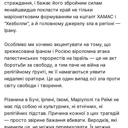
страждання, і бажає його збройним силам
якнайшвидше покласти край не тільки
маріонетковим формуванням на кшталт ХАМАС і
"Хезболли", а й головному джерелу зла в регіоні —
Ірану.
Особливо ми хочемо акцентувати на тому, що
зрежисована Іраном і Росією віроломна атака
палестинських терористів на Ізраїль — це не акт
боротьби за свободу, а тим паче не війна на
релігійному ґрунті, як її намагаються уявити
недалекі оратори. Це ще один випад осі зла проти
світу свободи і творення.
Різанина в Бучі, Ірпені, Ізюмі, Маріуполі та Реїмі не
має під собою ні культурних, ні етнічних, ні
релігійних підстав. Причина кожної з цих трагедій
— просто звірине бажання вбивати. Виродків, які
вчинили це, не можна перевиховати. Їх можна