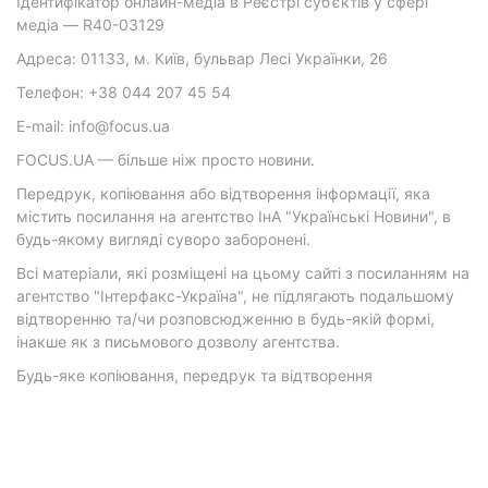
Ідентифікатор онлайн-медіа в Реєстрі суб’єктів у сфері
медіа — R40-03129
Адреса: 01133, м. Київ, бульвар Лесі Українки, 26
Телефон: +38 044 207 45 54
E-mail: info@focus.ua
FOCUS.UA — більше ніж просто новини.
Передрук, копіювання або відтворення інформації, яка
містить посилання на агентство ІнА "Українські Новини", в
будь-якому вигляді суворо заборонені.
Всі матеріали, які розміщені на цьому сайті з посиланням на
агентство "Інтерфакс-Україна", не підлягають подальшому
відтворенню та/чи розповсюдженню в будь-якій формі,
інакше як з письмового дозволу агентства.
Будь-яке копіювання, передрук та відтворення
фотографічних творів та/або аудіовізуальних творів
правовласника Getty Images — суворо забороняється.
Матеріали з плашками "Р", "Новини партнерів", "Новини
компаній", "Новини партій", "Інновації", "Позиція",