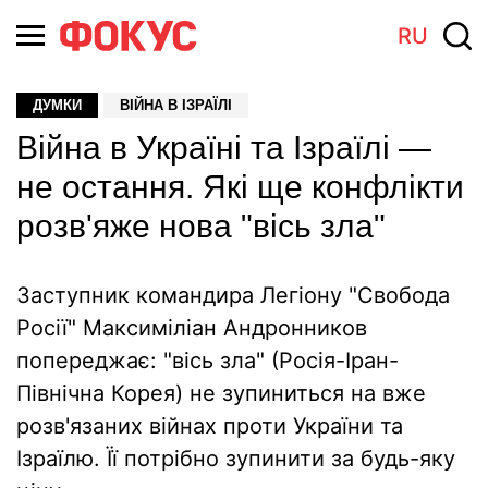
RU
ДУМКИ
ВІЙНА В ІЗРАЇЛІ
Війна в Україні та Ізраїлі —
не остання. Які ще конфлікти
розв'яже нова "вісь зла"
Заступник командира Легіону "Свобода
Росії" Максиміліан Андронников
попереджає: "вісь зла" (Росія-Іран-
Північна Корея) не зупиниться на вже
розв'язаних війнах проти України та
Ізраїлю. Її потрібно зупинити за будь-яку