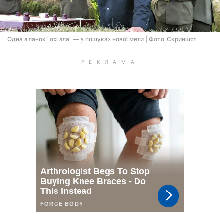
Одна з ланок "осі зла" — у пошуках нової мети | Фото: Скриншот