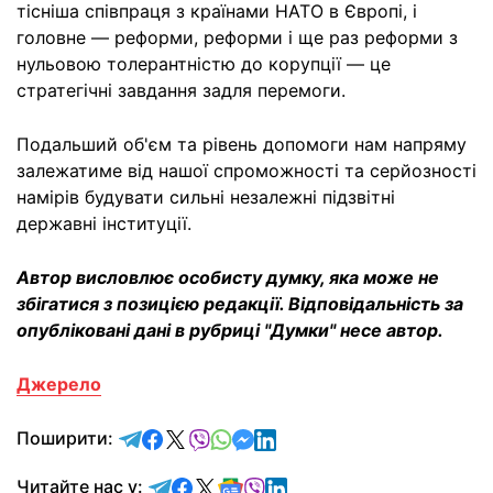
тісніша співпраця з країнами НАТО в Європі, і
головне — реформи, реформи і ще раз реформи з
нульовою толерантністю до корупції — це
стратегічні завдання задля перемоги.
Подальший об'єм та рівень допомоги нам напряму
залежатиме від нашої спроможності та серйозності
намірів будувати сильні незалежні підзвітні
державні інституції.
Автор висловлює особисту думку, яка може не
збігатися з позицією редакції. Відповідальність за
опубліковані дані в рубриці "Думки" несе автор.
Джерело
відправити у Telegram
поділитись у Facebook
поділитись у X
відправити у Viber
відправити у Whatsapp
відправити у Messenger
відправити у LinkedIn
Поширити:
Читайте у Telegram
Читайте у Facebook
Читайте у X
Читайте у Google news
Читайте у Viber
Читайте у LinkedIn
Читайте нас у: