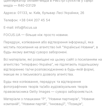
Ідентифікатор онлайн-медіа в Реєстрі суб’єктів у сфері
медіа — R40-03129
Адреса: 01133, м. Київ, бульвар Лесі Українки, 26
Телефон: +38 044 207 45 54
E-mail: info@focus.ua
FOCUS.UA — більше ніж просто новини.
Передрук, копіювання або відтворення інформації, яка
містить посилання на агентство ІнА "Українські Новини", в
будь-якому вигляді суворо заборонені.
Всі матеріали, які розміщені на цьому сайті з посиланням на
агентство "Інтерфакс-Україна", не підлягають подальшому
відтворенню та/чи розповсюдженню в будь-якій формі,
інакше як з письмового дозволу агентства.
Будь-яке копіювання, передрук та відтворення
фотографічних творів та/або аудіовізуальних творів
правовласника Getty Images — суворо забороняється.
Матеріали з плашками "Р", "Новини партнерів", "Новини
компаній", "Новини партій", "Інновації", "Позиція",