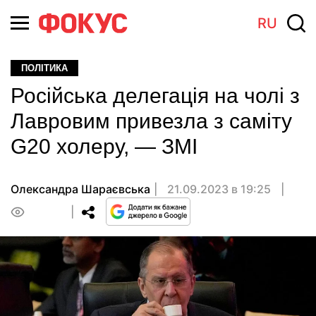
RU
ПОЛІТИКА
Російська делегація на чолі з
Лавровим привезла з саміту
G20 холеру, — ЗМІ
Олександра Шараєвська
21.09.2023 в 19:25
0