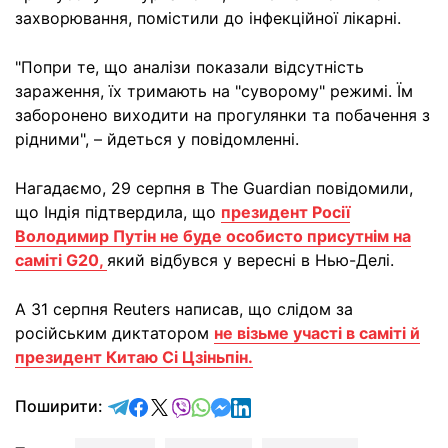
захворювання, помістили до інфекційної лікарні.
"Попри те, що аналізи показали відсутність
зараження, їх тримають на "суворому" режимі. Їм
заборонено виходити на прогулянки та побачення з
рідними", – йдеться у повідомленні.
Нагадаємо, 29 серпня в The Guardian повідомили,
що Індія підтвердила, що
президент Росії
Володимир Путін не буде особисто присутнім на
саміті G20,
який відбувся у вересні в Нью-Делі.
А 31 серпня Reuters написав, що слідом за
російським диктатором
не візьме участі в саміті й
президент Китаю Сі Цзіньпін.
відправити у Telegram
поділитись у Facebook
поділитись у X
відправити у Viber
відправити у Whatsapp
відправити у Messenger
відправити у LinkedIn
Поширити: