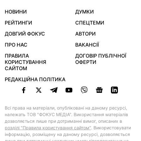
НОВИНИ
ДУМКИ
РЕЙТИНГИ
СПЕЦТЕМИ
ДОВГИЙ ФОКУС
АВТОРИ
ПРО НАС
ВАКАНСІЇ
ПРАВИЛА
ДОГОВІР ПУБЛІЧНОЇ
КОРИСТУВАННЯ
ОФЕРТИ
САЙТОМ
РЕДАКЦІЙНА ПОЛІТИКА
Всі права на матеріали, опубліковані на даному ресурсі,
належать ТОВ "ФОКУС МЕДІА". Використання матеріалів
дозволяється лише при дотриманні вимог, описаних в
розділі "Правила користування сайтом"
. Використовувати
інформацію, розміщену на даному ресурсі, дозволяється
лише при дотриманні наступних умов: гіперпосилання на