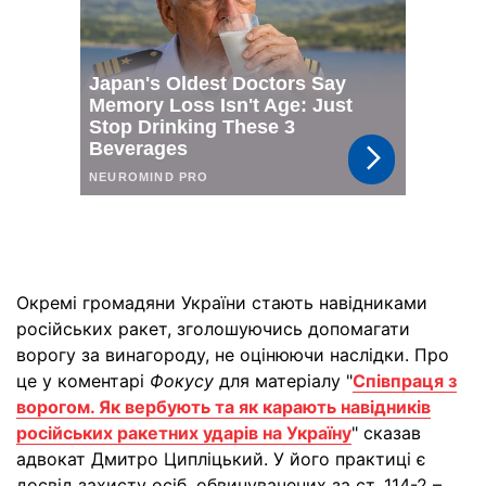
Окремі громадяни України стають навідниками
російських ракет, зголошуючись допомагати
ворогу за винагороду, не оцінюючи наслідки. Про
це у коментарі
Фокусу
для матеріалу "
Співпраця з
ворогом. Як вербують та як карають навідників
російських ракетних ударів на Україну
" сказав
адвокат Дмитро Ципліцький. У його практиці є
досвід захисту осіб, обвинувачених за ст. 114-2 –