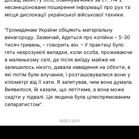
несанкціоноване поширення інформації про рух та
місця дислокації української військової техніки.
"Громадянам України обіцяють матеріальну
винагороду. Зазвичай, йдеться про копійки – 5-30
тисяч гривень, – говорить він. – У практиці було
геть незрозумілі випадки, коли особа, проживаючи
в маленькому селі, де після виїзду майже не
залишилось нікого, давала наведення на об’єкти, в
які потім були влучання, і розташовувалися вони у
кілометрі від її хати. Я запитував, чим вона думала.
Виявилося, їй казали, що летітиме, а вона може
сидіти у підвалі. Ця людина була цілеспрямованим
сепаратистом".
ВІДЕО ДНЯ