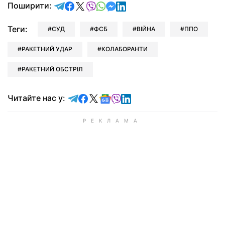
відправити у Telegram
поділитись у Facebook
поділитись у X
відправити у Viber
відправити у Whatsapp
відправити у Messenger
відправити у LinkedIn
Поширити:
Теги:
СУД
ФСБ
ВІЙНА
ППО
РАКЕТНИЙ УДАР
КОЛАБОРАНТИ
РАКЕТНИЙ ОБСТРІЛ
Читайте у Telegram
Читайте у Facebook
Читайте у X
Читайте у Google news
Читайте у Viber
Читайте у LinkedIn
Читайте нас у: