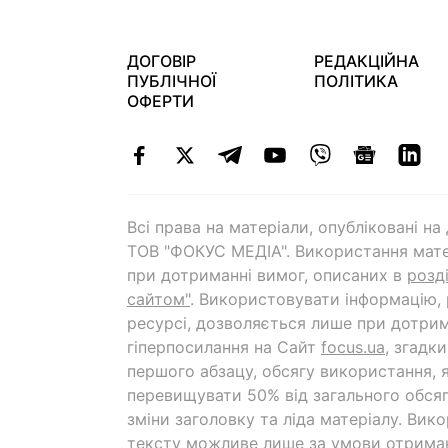
ДОГОВІР
РЕДАКЦІЙНА
ПУБЛІЧНОЇ
ПОЛІТИКА
ОФЕРТИ
Всі права на матеріали, опубліковані н
ТОВ "ФОКУС МЕДІА". Використання мате
при дотриманні вимог, описаних в
розд
сайтом"
. Використовувати інформацію,
ресурсі, дозволяється лише при дотрим
гіперпосилання на Cайт
focus.ua
, згадк
першого абзацу, обсягу використання, 
перевищувати 50% від загального обсяг
зміни заголовку та ліда матеріалу. Вик
тексту можливе лише за умови отрима