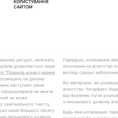
КОРИСТУВАННЯ
САЙТОМ
а даному ресурсі, належать
Передрук, копіювання або
ріалів дозволяється лише
посилання на агентство Ін
ілі "Правила користування
вигляді суворо заборонені
 розміщену на даному
Всі матеріали, які розміщ
анні наступних умов:
агентство "Інтерфакс-Укр
и першоджерела не нижче
відтворенню та/чи розпов
який не може
з письмового дозволу аге
у оригінального тексту,
ористання більшого обсягу
Будь-яке копіювання, пер
ння письмового дозволу