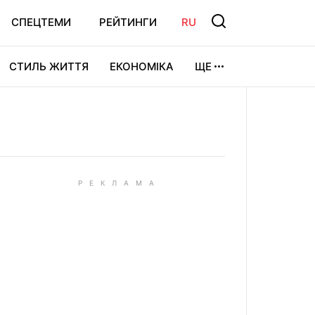
СПЕЦТЕМИ
РЕЙТИНГИ
RU
СТИЛЬ ЖИТТЯ
ЕКОНОМІКА
ЩЕ
ЛЬТУРА
ВІДЕОІГРИ
СПОРТ