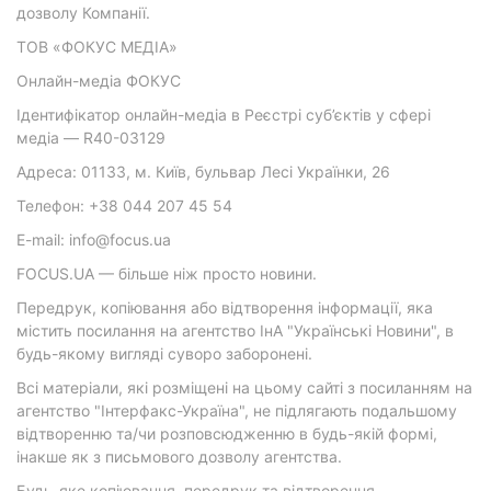
дозволу Компанії.
ТОВ «ФОКУС МЕДІА»
Онлайн-медіа ФОКУС
Ідентифікатор онлайн-медіа в Реєстрі суб’єктів у сфері
медіа — R40-03129
Адреса: 01133, м. Київ, бульвар Лесі Українки, 26
Телефон: +38 044 207 45 54
E-mail: info@focus.ua
FOCUS.UA — більше ніж просто новини.
Передрук, копіювання або відтворення інформації, яка
містить посилання на агентство ІнА "Українські Новини", в
будь-якому вигляді суворо заборонені.
Всі матеріали, які розміщені на цьому сайті з посиланням на
агентство "Інтерфакс-Україна", не підлягають подальшому
відтворенню та/чи розповсюдженню в будь-якій формі,
інакше як з письмового дозволу агентства.
Будь-яке копіювання, передрук та відтворення