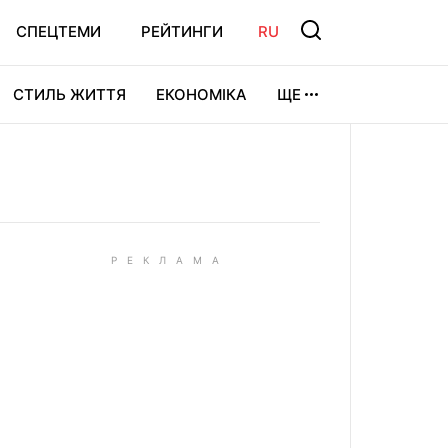
СПЕЦТЕМИ
РЕЙТИНГИ
RU
СТИЛЬ ЖИТТЯ
ЕКОНОМІКА
ЩЕ
ЛЬТУРА
ВІДЕОІГРИ
СПОРТ