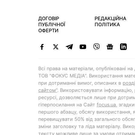
ДОГОВІР
РЕДАКЦІЙНА
ПУБЛІЧНОЇ
ПОЛІТИКА
ОФЕРТИ
Всі права на матеріали, опубліковані н
ТОВ "ФОКУС МЕДІА". Використання мате
при дотриманні вимог, описаних в
розд
сайтом"
. Використовувати інформацію,
ресурсі, дозволяється лише при дотрим
гіперпосилання на Cайт
focus.ua
, згадк
першого абзацу, обсягу використання, 
перевищувати 50% від загального обсяг
зміни заголовку та ліда матеріалу. Вик
тексту можливе лише за умови отрима