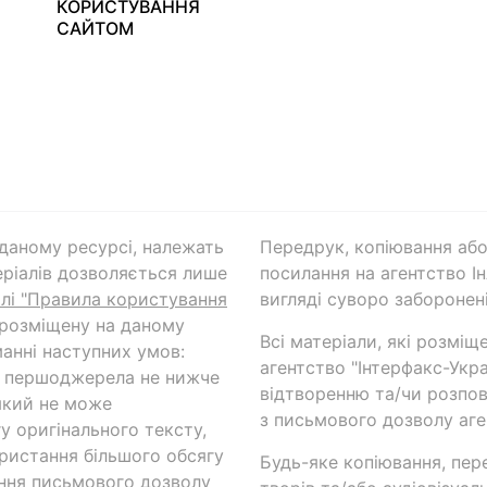
КОРИСТУВАННЯ
САЙТОМ
а даному ресурсі, належать
Передрук, копіювання або
ріалів дозволяється лише
посилання на агентство Ін
ілі "Правила користування
вигляді суворо заборонені
 розміщену на даному
Всі матеріали, які розміщ
анні наступних умов:
агентство "Інтерфакс-Укр
и першоджерела не нижче
відтворенню та/чи розпов
який не може
з письмового дозволу аге
у оригінального тексту,
ористання більшого обсягу
Будь-яке копіювання, пер
ння письмового дозволу