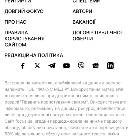
РЕЙТИНГИ
СПЕЦТЕМИ
ДОВГИЙ ФОКУС
АВТОРИ
ПРО НАС
ВАКАНСІЇ
ПРАВИЛА
ДОГОВІР ПУБЛІЧНОЇ
КОРИСТУВАННЯ
ОФЕРТИ
САЙТОМ
РЕДАКЦІЙНА ПОЛІТИКА
Всі права на матеріали, опубліковані на даному ресурсі,
належать ТОВ "ФОКУС МЕДІА". Використання матеріалів
дозволяється лише при дотриманні вимог, описаних в
розділі "Правила користування сайтом"
. Використовувати
інформацію, розміщену на даному ресурсі, дозволяється
лише при дотриманні наступних умов: гіперпосилання на
Cайт
focus.ua
, згадки першоджерела не нижче першого
абзацу, обсягу використання, який не може перевищувати
50% від загального обсягу оригінального тексту, зміни