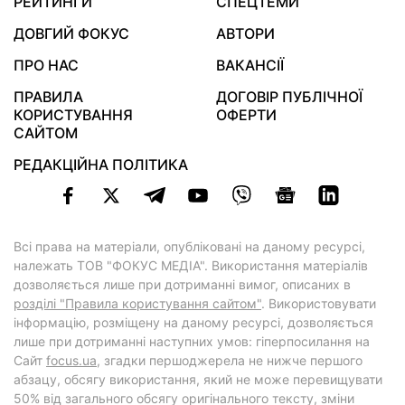
РЕЙТИНГИ
СПЕЦТЕМИ
ДОВГИЙ ФОКУС
АВТОРИ
ПРО НАС
ВАКАНСІЇ
ПРАВИЛА
ДОГОВІР ПУБЛІЧНОЇ
КОРИСТУВАННЯ
ОФЕРТИ
САЙТОМ
РЕДАКЦІЙНА ПОЛІТИКА
Всі права на матеріали, опубліковані на даному ресурсі,
належать ТОВ "ФОКУС МЕДІА". Використання матеріалів
дозволяється лише при дотриманні вимог, описаних в
розділі "Правила користування сайтом"
. Використовувати
інформацію, розміщену на даному ресурсі, дозволяється
лише при дотриманні наступних умов: гіперпосилання на
Cайт
focus.ua
, згадки першоджерела не нижче першого
абзацу, обсягу використання, який не може перевищувати
50% від загального обсягу оригінального тексту, зміни