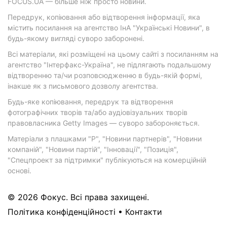
FOCUS.UA — більше ніж просто новини.
Передрук, копіювання або відтворення інформації, яка
містить посилання на агентство ІнА "Українські Новини", в
будь-якому вигляді суворо заборонені.
Всі матеріали, які розміщені на цьому сайті з посиланням на
агентство "Інтерфакс-Україна", не підлягають подальшому
відтворенню та/чи розповсюдженню в будь-якій формі,
інакше як з письмового дозволу агентства.
Будь-яке копіювання, передрук та відтворення
фотографічних творів та/або аудіовізуальних творів
правовласника Getty Images — суворо забороняється.
Матеріали з плашками "Р", "Новини партнерів", "Новини
компаній", "Новини партій", "Інновації", "Позиція",
"Спецпроект за підтримки" публікуються на комерційній
основі.
© 2026 Фокус. Всі права захищені.
Політика конфіденційності
•
Контакти