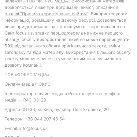
належать ТОВ "ФОКУС МЕДІА". Використання матеріалів
дозволяється лише при дотриманні вимог, описаних в
розділі "Правила користування сайтом"
. Використовувати
інформацію, розміщену на даному ресурсі, дозволяється
лише при дотриманні наступних умов: гіперпосилання на
Cайт
focus.ua
, згадки першоджерела не нижче першого
абзацу, обсягу використання, який не може перевищувати
50% від загального обсягу оригінального тексту, зміни
заголовку та ліда матеріалу. Використання більшого обсягу
тексту можливе лише за умови отримання письмового
дозволу Компанії.
ТОВ «ФОКУС МЕДІА»
Онлайн-медіа ФОКУС
Ідентифікатор онлайн-медіа в Реєстрі суб’єктів у сфері
медіа — R40-03129
Адреса: 01133, м. Київ, бульвар Лесі Українки, 26
Телефон: +38 044 207 45 54
E-mail: info@focus.ua