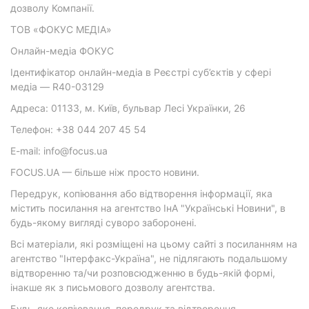
дозволу Компанії.
ТОВ «ФОКУС МЕДІА»
Онлайн-медіа ФОКУС
Ідентифікатор онлайн-медіа в Реєстрі суб’єктів у сфері
медіа — R40-03129
Адреса: 01133, м. Київ, бульвар Лесі Українки, 26
Телефон: +38 044 207 45 54
E-mail: info@focus.ua
FOCUS.UA — більше ніж просто новини.
Передрук, копіювання або відтворення інформації, яка
містить посилання на агентство ІнА "Українські Новини", в
будь-якому вигляді суворо заборонені.
Всі матеріали, які розміщені на цьому сайті з посиланням на
агентство "Інтерфакс-Україна", не підлягають подальшому
відтворенню та/чи розповсюдженню в будь-якій формі,
інакше як з письмового дозволу агентства.
Будь-яке копіювання, передрук та відтворення