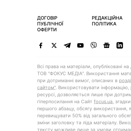
ДОГОВІР
РЕДАКЦІЙНА
ПУБЛІЧНОЇ
ПОЛІТИКА
ОФЕРТИ
Всі права на матеріали, опубліковані н
ТОВ "ФОКУС МЕДІА". Використання мате
при дотриманні вимог, описаних в
розд
сайтом"
. Використовувати інформацію,
ресурсі, дозволяється лише при дотрим
гіперпосилання на Cайт
focus.ua
, згадк
першого абзацу, обсягу використання, 
перевищувати 50% від загального обсяг
зміни заголовку та ліда матеріалу. Вик
тексту можливе лише за умови отрима