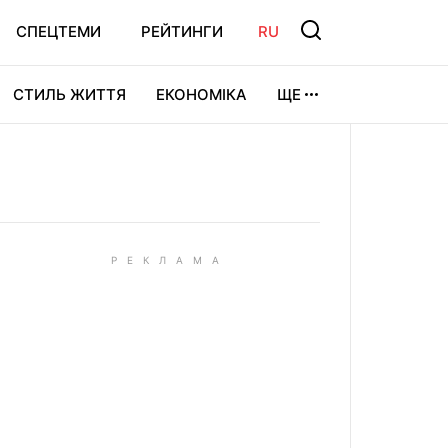
СПЕЦТЕМИ
РЕЙТИНГИ
RU
СТИЛЬ ЖИТТЯ
ЕКОНОМІКА
ЩЕ
ЛЬТУРА
ВІДЕОІГРИ
СПОРТ