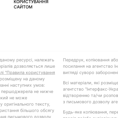
КОРИСТУВАННЯ
САЙТОМ
а даному ресурсі, належать
Передрук, копіювання або
ріалів дозволяється лише
посилання на агентство Ін
ілі "Правила користування
вигляді суворо заборонені
 розміщену на даному
Всі матеріали, які розміщ
анні наступних умов:
агентство "Інтерфакс-Укр
и першоджерела не нижче
відтворенню та/чи розпов
який не може
з письмового дозволу аге
у оригінального тексту,
ористання більшого обсягу
Будь-яке копіювання, пер
ння письмового дозволу