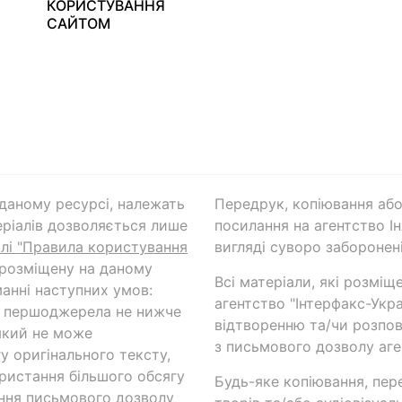
КОРИСТУВАННЯ
САЙТОМ
а даному ресурсі, належать
Передрук, копіювання або
ріалів дозволяється лише
посилання на агентство Ін
ілі "Правила користування
вигляді суворо заборонені
 розміщену на даному
Всі матеріали, які розміщ
анні наступних умов:
агентство "Інтерфакс-Укр
и першоджерела не нижче
відтворенню та/чи розпов
який не може
з письмового дозволу аге
у оригінального тексту,
ористання більшого обсягу
Будь-яке копіювання, пер
ння письмового дозволу