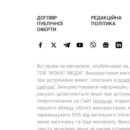
ДОГОВІР
РЕДАКЦІЙНА
ПУБЛІЧНОЇ
ПОЛІТИКА
ОФЕРТИ
Всі права на матеріали, опубліковані н
ТОВ "ФОКУС МЕДІА". Використання мате
при дотриманні вимог, описаних в
розд
сайтом"
. Використовувати інформацію,
ресурсі, дозволяється лише при дотрим
гіперпосилання на Cайт
focus.ua
, згадк
першого абзацу, обсягу використання, 
перевищувати 50% від загального обсяг
зміни заголовку та ліда матеріалу. Вик
тексту можливе лише за умови отрима