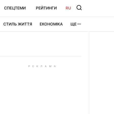
СПЕЦТЕМИ
РЕЙТИНГИ
RU
СТИЛЬ ЖИТТЯ
ЕКОНОМІКА
ЩЕ
ЛЬТУРА
ВІДЕОІГРИ
СПОРТ