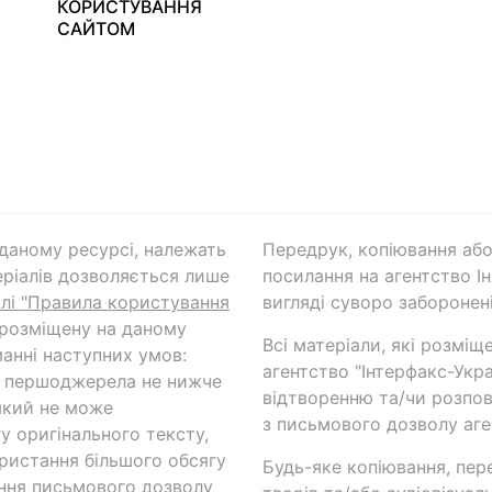
КОРИСТУВАННЯ
САЙТОМ
а даному ресурсі, належать
Передрук, копіювання або
ріалів дозволяється лише
посилання на агентство Ін
ілі "Правила користування
вигляді суворо заборонені
 розміщену на даному
Всі матеріали, які розміщ
анні наступних умов:
агентство "Інтерфакс-Укр
и першоджерела не нижче
відтворенню та/чи розпов
який не може
з письмового дозволу аге
у оригінального тексту,
ористання більшого обсягу
Будь-яке копіювання, пер
ння письмового дозволу