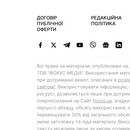
ДОГОВІР
РЕДАКЦІЙНА
ПУБЛІЧНОЇ
ПОЛІТИКА
ОФЕРТИ
Всі права на матеріали, опубліковані н
ТОВ "ФОКУС МЕДІА". Використання мате
при дотриманні вимог, описаних в
розд
сайтом"
. Використовувати інформацію,
ресурсі, дозволяється лише при дотрим
гіперпосилання на Cайт
focus.ua
, згадк
першого абзацу, обсягу використання, 
перевищувати 50% від загального обсяг
зміни заголовку та ліда матеріалу. Вик
тексту можливе лише за умови отрима