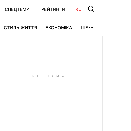
СПЕЦТЕМИ
РЕЙТИНГИ
RU
СТИЛЬ ЖИТТЯ
ЕКОНОМІКА
ЩЕ
ЛЬТУРА
ВІДЕОІГРИ
СПОРТ