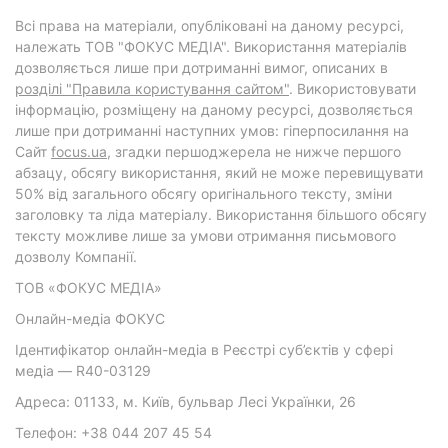
Всі права на матеріали, опубліковані на даному ресурсі,
належать ТОВ "ФОКУС МЕДІА". Використання матеріалів
дозволяється лише при дотриманні вимог, описаних в
розділі "Правила користування сайтом"
. Використовувати
інформацію, розміщену на даному ресурсі, дозволяється
лише при дотриманні наступних умов: гіперпосилання на
Cайт
focus.ua
, згадки першоджерела не нижче першого
абзацу, обсягу використання, який не може перевищувати
50% від загального обсягу оригінального тексту, зміни
заголовку та ліда матеріалу. Використання більшого обсягу
тексту можливе лише за умови отримання письмового
дозволу Компанії.
ТОВ «ФОКУС МЕДІА»
Онлайн-медіа ФОКУС
Ідентифікатор онлайн-медіа в Реєстрі суб’єктів у сфері
медіа — R40-03129
Адреса: 01133, м. Київ, бульвар Лесі Українки, 26
Телефон: +38 044 207 45 54