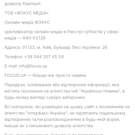
дозволу Компанії.
ТОВ «ФОКУС МЕДІА»
Онлайн-медіа ФОКУС
Ідентифікатор онлайн-медіа в Реєстрі суб’єктів у сфері
медіа — R40-03129
Адреса: 01133, м. Київ, бульвар Лесі Українки, 26
Телефон: +38 044 207 45 54
E-mail: info@focus.ua
FOCUS.UA — більше ніж просто новини.
Передрук, копіювання або відтворення інформації, яка
містить посилання на агентство ІнА "Українські Новини", в
будь-якому вигляді суворо заборонені.
Всі матеріали, які розміщені на цьому сайті з посиланням на
агентство "Інтерфакс-Україна", не підлягають подальшому
відтворенню та/чи розповсюдженню в будь-якій формі,
інакше як з письмового дозволу агентства.
Будь-яке копіювання, передрук та відтворення