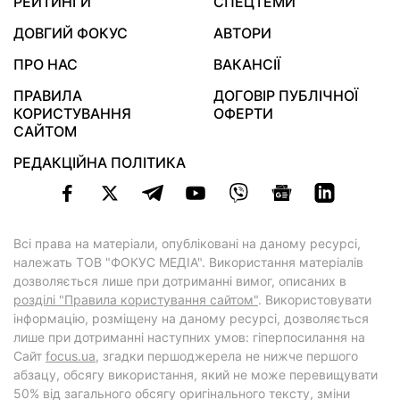
РЕЙТИНГИ
СПЕЦТЕМИ
ДОВГИЙ ФОКУС
АВТОРИ
ПРО НАС
ВАКАНСІЇ
ПРАВИЛА
ДОГОВІР ПУБЛІЧНОЇ
КОРИСТУВАННЯ
ОФЕРТИ
САЙТОМ
РЕДАКЦІЙНА ПОЛІТИКА
Всі права на матеріали, опубліковані на даному ресурсі,
належать ТОВ "ФОКУС МЕДІА". Використання матеріалів
дозволяється лише при дотриманні вимог, описаних в
розділі "Правила користування сайтом"
. Використовувати
інформацію, розміщену на даному ресурсі, дозволяється
лише при дотриманні наступних умов: гіперпосилання на
Cайт
focus.ua
, згадки першоджерела не нижче першого
абзацу, обсягу використання, який не може перевищувати
50% від загального обсягу оригінального тексту, зміни