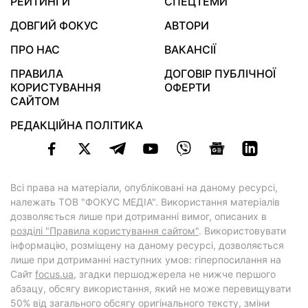
РЕЙТИНГИ
СПЕЦТЕМИ
ДОВГИЙ ФОКУС
АВТОРИ
ПРО НАС
ВАКАНСІЇ
ПРАВИЛА
ДОГОВІР ПУБЛІЧНОЇ
КОРИСТУВАННЯ
ОФЕРТИ
САЙТОМ
РЕДАКЦІЙНА ПОЛІТИКА
Всі права на матеріали, опубліковані на даному ресурсі,
належать ТОВ "ФОКУС МЕДІА". Використання матеріалів
дозволяється лише при дотриманні вимог, описаних в
розділі "Правила користування сайтом"
. Використовувати
інформацію, розміщену на даному ресурсі, дозволяється
лише при дотриманні наступних умов: гіперпосилання на
Cайт
focus.ua
, згадки першоджерела не нижче першого
абзацу, обсягу використання, який не може перевищувати
50% від загального обсягу оригінального тексту, зміни