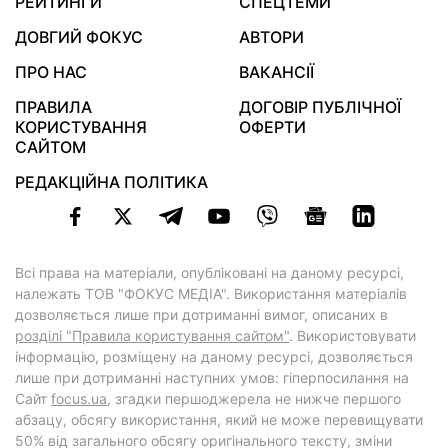
РЕЙТИНГИ
СПЕЦТЕМИ
ДОВГИЙ ФОКУС
АВТОРИ
ПРО НАС
ВАКАНСІЇ
ПРАВИЛА
ДОГОВІР ПУБЛІЧНОЇ
КОРИСТУВАННЯ
ОФЕРТИ
САЙТОМ
РЕДАКЦІЙНА ПОЛІТИКА
Всі права на матеріали, опубліковані на даному ресурсі,
належать ТОВ "ФОКУС МЕДІА". Використання матеріалів
дозволяється лише при дотриманні вимог, описаних в
розділі "Правила користування сайтом"
. Використовувати
інформацію, розміщену на даному ресурсі, дозволяється
лише при дотриманні наступних умов: гіперпосилання на
Cайт
focus.ua
, згадки першоджерела не нижче першого
абзацу, обсягу використання, який не може перевищувати
50% від загального обсягу оригінального тексту, зміни