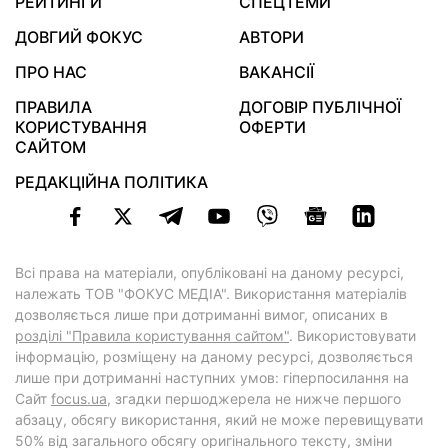
РЕЙТИНГИ
СПЕЦТЕМИ
ДОВГИЙ ФОКУС
АВТОРИ
ПРО НАС
ВАКАНСІЇ
ПРАВИЛА
ДОГОВІР ПУБЛІЧНОЇ
КОРИСТУВАННЯ
ОФЕРТИ
САЙТОМ
РЕДАКЦІЙНА ПОЛІТИКА
Всі права на матеріали, опубліковані на даному ресурсі,
належать ТОВ "ФОКУС МЕДІА". Використання матеріалів
дозволяється лише при дотриманні вимог, описаних в
розділі "Правила користування сайтом"
. Використовувати
інформацію, розміщену на даному ресурсі, дозволяється
лише при дотриманні наступних умов: гіперпосилання на
Cайт
focus.ua
, згадки першоджерела не нижче першого
абзацу, обсягу використання, який не може перевищувати
50% від загального обсягу оригінального тексту, зміни