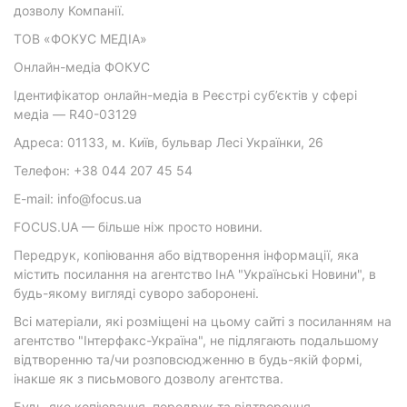
дозволу Компанії.
ТОВ «ФОКУС МЕДІА»
Онлайн-медіа ФОКУС
Ідентифікатор онлайн-медіа в Реєстрі суб’єктів у сфері
медіа — R40-03129
Адреса: 01133, м. Київ, бульвар Лесі Українки, 26
Телефон: +38 044 207 45 54
E-mail: info@focus.ua
FOCUS.UA — більше ніж просто новини.
Передрук, копіювання або відтворення інформації, яка
містить посилання на агентство ІнА "Українські Новини", в
будь-якому вигляді суворо заборонені.
Всі матеріали, які розміщені на цьому сайті з посиланням на
агентство "Інтерфакс-Україна", не підлягають подальшому
відтворенню та/чи розповсюдженню в будь-якій формі,
інакше як з письмового дозволу агентства.
Будь-яке копіювання, передрук та відтворення