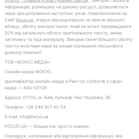
розділі "Правила користування сайтом"
. Використовувати
інформацію, розміщену на даному ресурсі, дозволяється
лише при дотриманні наступних умов: гіперпосилання на
Cайт
focus.ua
, згадки першоджерела не нижче першого
абзацу, обсягу використання, який не може перевищувати
50% від загального обсягу оригінального тексту, зміни
заголовку та ліда матеріалу. Використання більшого обсягу
тексту можливе лише за умови отримання письмового
дозволу Компанії.
ТОВ «ФОКУС МЕДІА»
Онлайн-медіа ФОКУС
Ідентифікатор онлайн-медіа в Реєстрі суб’єктів у сфері
медіа — R40-03129
Адреса: 01133, м. Київ, бульвар Лесі Українки, 26
Телефон: +38 044 207 45 54
E-mail: info@focus.ua
FOCUS.UA — більше ніж просто новини.
Передрук, копіювання або відтворення інформації, яка