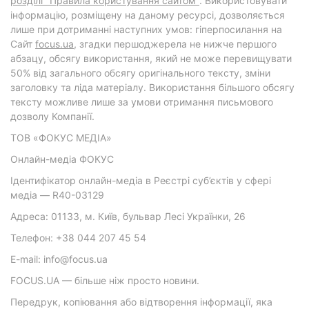
розділі "Правила користування сайтом"
. Використовувати
інформацію, розміщену на даному ресурсі, дозволяється
лише при дотриманні наступних умов: гіперпосилання на
Cайт
focus.ua
, згадки першоджерела не нижче першого
абзацу, обсягу використання, який не може перевищувати
50% від загального обсягу оригінального тексту, зміни
заголовку та ліда матеріалу. Використання більшого обсягу
тексту можливе лише за умови отримання письмового
дозволу Компанії.
ТОВ «ФОКУС МЕДІА»
Онлайн-медіа ФОКУС
Ідентифікатор онлайн-медіа в Реєстрі суб’єктів у сфері
медіа — R40-03129
Адреса: 01133, м. Київ, бульвар Лесі Українки, 26
Телефон: +38 044 207 45 54
E-mail: info@focus.ua
FOCUS.UA — більше ніж просто новини.
Передрук, копіювання або відтворення інформації, яка