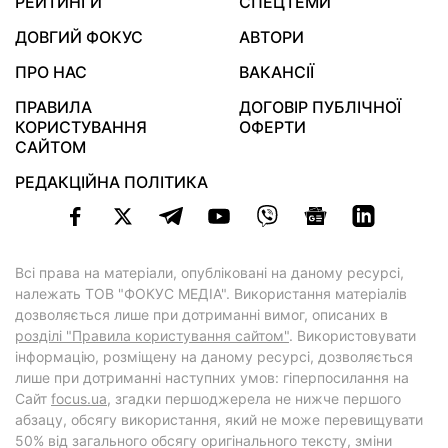
РЕЙТИНГИ
СПЕЦТЕМИ
ДОВГИЙ ФОКУС
АВТОРИ
ПРО НАС
ВАКАНСІЇ
ПРАВИЛА
ДОГОВІР ПУБЛІЧНОЇ
КОРИСТУВАННЯ
ОФЕРТИ
САЙТОМ
РЕДАКЦІЙНА ПОЛІТИКА
Всі права на матеріали, опубліковані на даному ресурсі,
належать ТОВ "ФОКУС МЕДІА". Використання матеріалів
дозволяється лише при дотриманні вимог, описаних в
розділі "Правила користування сайтом"
. Використовувати
інформацію, розміщену на даному ресурсі, дозволяється
лише при дотриманні наступних умов: гіперпосилання на
Cайт
focus.ua
, згадки першоджерела не нижче першого
абзацу, обсягу використання, який не може перевищувати
50% від загального обсягу оригінального тексту, зміни