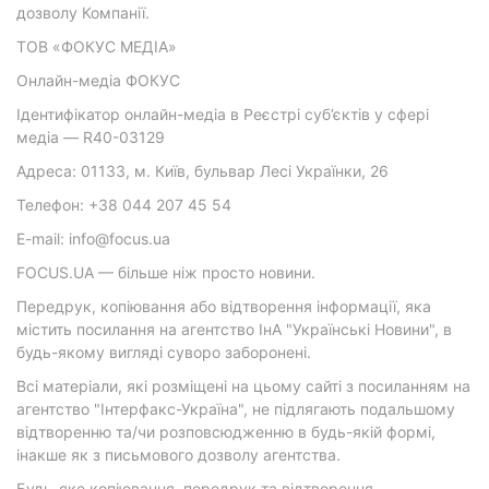
дозволу Компанії.
ТОВ «ФОКУС МЕДІА»
Онлайн-медіа ФОКУС
Ідентифікатор онлайн-медіа в Реєстрі суб’єктів у сфері
медіа — R40-03129
Адреса: 01133, м. Київ, бульвар Лесі Українки, 26
Телефон: +38 044 207 45 54
E-mail: info@focus.ua
FOCUS.UA — більше ніж просто новини.
Передрук, копіювання або відтворення інформації, яка
містить посилання на агентство ІнА "Українські Новини", в
будь-якому вигляді суворо заборонені.
Всі матеріали, які розміщені на цьому сайті з посиланням на
агентство "Інтерфакс-Україна", не підлягають подальшому
відтворенню та/чи розповсюдженню в будь-якій формі,
інакше як з письмового дозволу агентства.
Будь-яке копіювання, передрук та відтворення