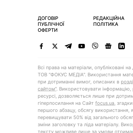
ДОГОВІР
РЕДАКЦІЙНА
ПУБЛІЧНОЇ
ПОЛІТИКА
ОФЕРТИ
Всі права на матеріали, опубліковані н
ТОВ "ФОКУС МЕДІА". Використання мате
при дотриманні вимог, описаних в
розд
сайтом"
. Використовувати інформацію,
ресурсі, дозволяється лише при дотрим
гіперпосилання на Cайт
focus.ua
, згадк
першого абзацу, обсягу використання, 
перевищувати 50% від загального обсяг
зміни заголовку та ліда матеріалу. Вик
тексту можливе лише за умови отрима