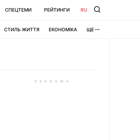
СПЕЦТЕМИ
РЕЙТИНГИ
RU
СТИЛЬ ЖИТТЯ
ЕКОНОМІКА
ЩЕ
ЛЬТУРА
ВІДЕОІГРИ
СПОРТ