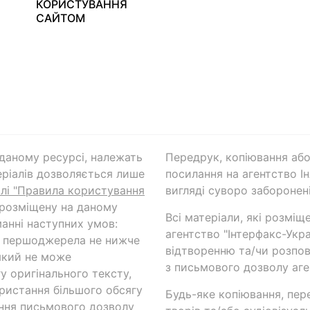
КОРИСТУВАННЯ
САЙТОМ
а даному ресурсі, належать
Передрук, копіювання або
ріалів дозволяється лише
посилання на агентство Ін
ілі "Правила користування
вигляді суворо заборонені
 розміщену на даному
Всі матеріали, які розміщ
анні наступних умов:
агентство "Інтерфакс-Укр
и першоджерела не нижче
відтворенню та/чи розпов
який не може
з письмового дозволу аге
у оригінального тексту,
ористання більшого обсягу
Будь-яке копіювання, пер
ння письмового дозволу