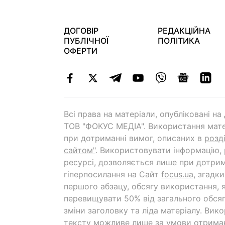
ДОГОВІР
РЕДАКЦІЙНА
ПУБЛІЧНОЇ
ПОЛІТИКА
ОФЕРТИ
Всі права на матеріали, опубліковані н
ТОВ "ФОКУС МЕДІА". Використання мате
при дотриманні вимог, описаних в
розд
сайтом"
. Використовувати інформацію,
ресурсі, дозволяється лише при дотрим
гіперпосилання на Cайт
focus.ua
, згадк
першого абзацу, обсягу використання, 
перевищувати 50% від загального обсяг
зміни заголовку та ліда матеріалу. Вик
тексту можливе лише за умови отрима