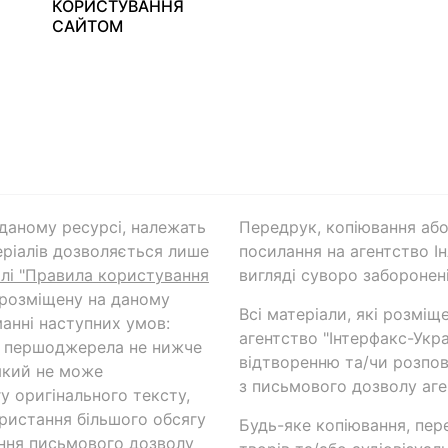
КОРИСТУВАННЯ
САЙТОМ
а даному ресурсі, належать
Передрук, копіювання або
ріалів дозволяється лише
посилання на агентство Ін
ілі "Правила користування
вигляді суворо заборонені
 розміщену на даному
Всі матеріали, які розміщ
анні наступних умов:
агентство "Інтерфакс-Укр
и першоджерела не нижче
відтворенню та/чи розпов
який не може
з письмового дозволу аге
у оригінального тексту,
ористання більшого обсягу
Будь-яке копіювання, пер
ння письмового дозволу