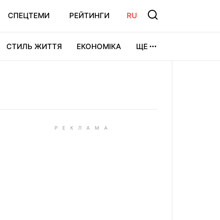
СПЕЦТЕМИ
РЕЙТИНГИ
RU
СТИЛЬ ЖИТТЯ
ЕКОНОМІКА
ЩЕ
ЛЬТУРА
ВІДЕОІГРИ
СПОРТ