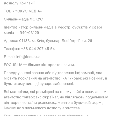
дозволу Компанії.
ТОВ «ФОКУС МЕДІА»
Онлайн-медіа ФОКУС
Ідентифікатор онлайн-медіа в Реєстрі суб’єктів у сфері
медіа — R40-03129
Адреса: 01133, м. Київ, бульвар Лесі Українки, 26
Телефон: +38 044 207 45 54
E-mail: info@focus.ua
FOCUS.UA — більше ніж просто новини.
Передрук, копіювання або відтворення інформації, яка
містить посилання на агентство ІнА "Українські Новини", в
будь-якому вигляді суворо заборонені.
Всі матеріали, які розміщені на цьому сайті з посиланням на
агентство "Інтерфакс-Україна", не підлягають подальшому
відтворенню та/чи розповсюдженню в будь-якій формі,
інакше як з письмового дозволу агентства.
Будь-яке копіювання, передрук та відтворення