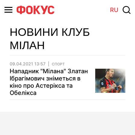
RU
НОВИНИ КЛУБ
МІЛАН
09.04.2021 13:57
СПОРТ
Нападник "Мілана" Златан
Ібрагімович зніметься в
кіно про Астерікса та
Обелікса