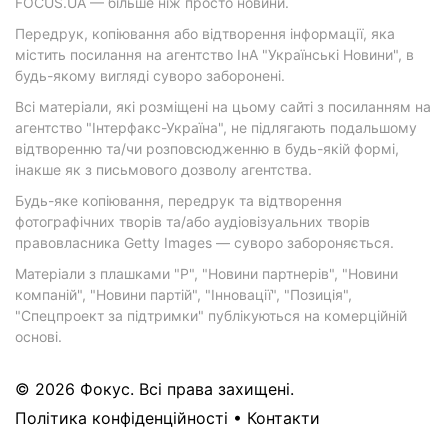
FOCUS.UA — більше ніж просто новини.
Передрук, копіювання або відтворення інформації, яка
містить посилання на агентство ІнА "Українські Новини", в
будь-якому вигляді суворо заборонені.
Всі матеріали, які розміщені на цьому сайті з посиланням на
агентство "Інтерфакс-Україна", не підлягають подальшому
відтворенню та/чи розповсюдженню в будь-якій формі,
інакше як з письмового дозволу агентства.
Будь-яке копіювання, передрук та відтворення
фотографічних творів та/або аудіовізуальних творів
правовласника Getty Images — суворо забороняється.
Матеріали з плашками "Р", "Новини партнерів", "Новини
компаній", "Новини партій", "Інновації", "Позиція",
"Спецпроект за підтримки" публікуються на комерційній
основі.
© 2026 Фокус. Всі права захищені.
Політика конфіденційності
•
Контакти