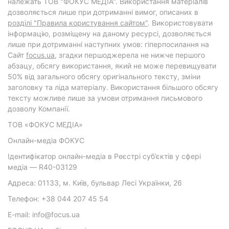
належать ТОВ "ФОКУС МЕДІА". Використання матеріалів
дозволяється лише при дотриманні вимог, описаних в
розділі "Правила користування сайтом"
. Використовувати
інформацію, розміщену на даному ресурсі, дозволяється
лише при дотриманні наступних умов: гіперпосилання на
Cайт
focus.ua
, згадки першоджерела не нижче першого
абзацу, обсягу використання, який не може перевищувати
50% від загального обсягу оригінального тексту, зміни
заголовку та ліда матеріалу. Використання більшого обсягу
тексту можливе лише за умови отримання письмового
дозволу Компанії.
ТОВ «ФОКУС МЕДІА»
Онлайн-медіа ФОКУС
Ідентифікатор онлайн-медіа в Реєстрі суб’єктів у сфері
медіа — R40-03129
Адреса: 01133, м. Київ, бульвар Лесі Українки, 26
Телефон: +38 044 207 45 54
E-mail: info@focus.ua